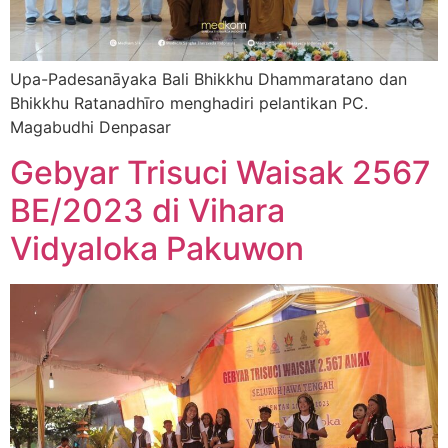
Upa-Padesanāyaka Bali Bhikkhu Dhammaratano dan
Bhikkhu Ratanadhīro menghadiri pelantikan PC.
Magabudhi Denpasar
Gebyar Trisuci Waisak 2567
BE/2023 di Vihara
Vidyaloka Pakuwon