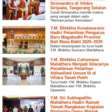
Sirimandira di Vihāra
Siripada, Tangerang Selatan
Candi Sirimandira memiiki makna
yang sangat dalam yaitu
“Memancarkan Kemuliaan”.
Y.M. Bhikkhu Kusalasarano
Hadiri Pelantikan Pengurus
Baru Magabudhi Provinsi
Bali Masa Bakti 2025–2030
Dalam kesempatan itu turut hadir
Y.M. Bhikkhu Sucirano Mahāthera
Y.M. Bhikkhu Cattamano
Mahāthera Menjadi Sīlacariya
Penahbisan Pelatihan
Aṭṭhasīlanī Umum III di
Vihāra Tanah Putih
Turut hadir Y.M. Bhikkhu Sujano
Mahāthera dan Y.M. Bhikkhu
Upasanto
Y.M. Sri Subhapañño
Mahāthera Hadiri Ramah
Tamah Rangkaian Kegiatan
Piṇḍapāta Gema Waisak