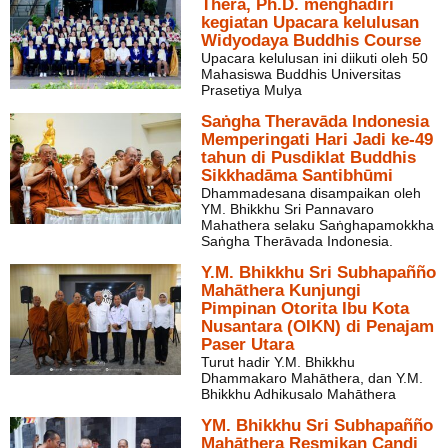
Thera, Ph.D. menghadiri
kegiatan Upacara kelulusan
Widyodaya Buddhis Course
Upacara kelulusan ini diikuti oleh 50
Mahasiswa Buddhis Universitas
Prasetiya Mulya
Saṅgha Theravāda Indonesia
Memperingati Hari Jadi ke-49
tahun di Pusdiklat Buddhis
Sikkhadāma Santibhūmi
Dhammadesana disampaikan oleh
YM. Bhikkhu Sri Pannavaro
Mahathera selaku Saṅghapamokkha
Saṅgha Therāvada Indonesia.
Y.M. Bhikkhu Sri Subhapañño
Mahāthera Kunjungi
Pimpinan Otorita Ibu Kota
Nusantara (OIKN) di Penajam
Paser Utara
Turut hadir Y.M. Bhikkhu
Dhammakaro Mahāthera, dan Y.M.
Bhikkhu Adhikusalo Mahāthera
YM. Bhikkhu Sri Subhapañño
Mahāthera Resmikan Candi