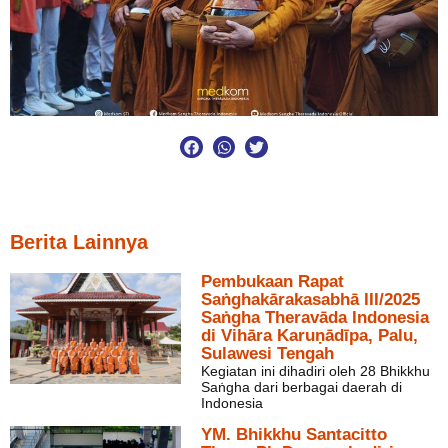
Berita Lainnya
Pembukaan Rapat
Saṅghakārakasabhā III/2025
Saṅgha Theravāda Indonesia
di Vihāra Karuṇādīpa, Palu,
Sulawesi Tengah
Kegiatan ini dihadiri oleh 28 Bhikkhu
Saṅgha dari berbagai daerah di
Indonesia
YM. Bhikkhu Santacitto