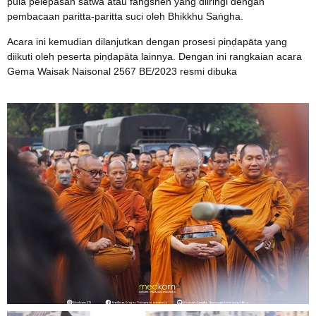
pula pelepasan satwa atau fangshen yang diiringi dengan
pembacaan paritta-paritta suci oleh Bhikkhu Saṅgha.
Acara ini kemudian dilanjutkan dengan prosesi piṇḍapāta yang
diikuti oleh peserta piṇḍapāta lainnya. Dengan ini rangkaian acara
Gema Waisak Naisonal 2567 BE/2023 resmi dibuka