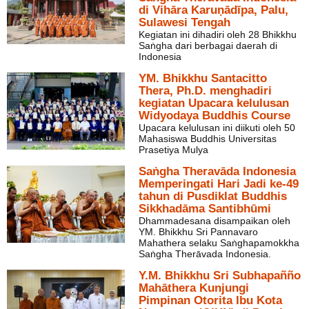
di Vihāra Karuṇādīpa, Palu,
Sulawesi Tengah
Kegiatan ini dihadiri oleh 28 Bhikkhu
Saṅgha dari berbagai daerah di
Indonesia
YM. Bhikkhu Santacitto
Thera, Ph.D. menghadiri
kegiatan Upacara kelulusan
Widyodaya Buddhis Course
Upacara kelulusan ini diikuti oleh 50
Mahasiswa Buddhis Universitas
Prasetiya Mulya
Saṅgha Theravāda Indonesia
Memperingati Hari Jadi ke-49
tahun di Pusdiklat Buddhis
Sikkhadāma Santibhūmi
Dhammadesana disampaikan oleh
YM. Bhikkhu Sri Pannavaro
Mahathera selaku Saṅghapamokkha
Saṅgha Therāvada Indonesia.
Y.M. Bhikkhu Sri Subhapañño
Mahāthera Kunjungi
Pimpinan Otorita Ibu Kota