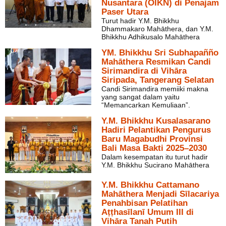
Nusantara (OIKN) di Penajam
Paser Utara
Turut hadir Y.M. Bhikkhu
Dhammakaro Mahāthera, dan Y.M.
Bhikkhu Adhikusalo Mahāthera
YM. Bhikkhu Sri Subhapañño
Mahāthera Resmikan Candi
Sirimandira di Vihāra
Siripada, Tangerang Selatan
Candi Sirimandira memiiki makna
yang sangat dalam yaitu
“Memancarkan Kemuliaan”.
Y.M. Bhikkhu Kusalasarano
Hadiri Pelantikan Pengurus
Baru Magabudhi Provinsi
Bali Masa Bakti 2025–2030
Dalam kesempatan itu turut hadir
Y.M. Bhikkhu Sucirano Mahāthera
Y.M. Bhikkhu Cattamano
Mahāthera Menjadi Sīlacariya
Penahbisan Pelatihan
Aṭṭhasīlanī Umum III di
Vihāra Tanah Putih