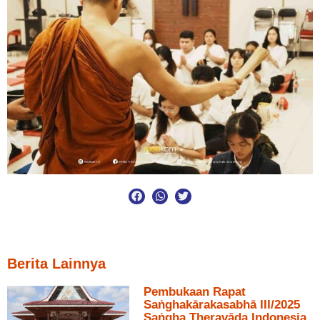
Berita Lainnya
Pembukaan Rapat
Saṅghakārakasabhā III/2025
Saṅgha Theravāda Indonesia