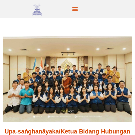
Upa-saṅghanāyaka/Ketua Bidang Hubungan