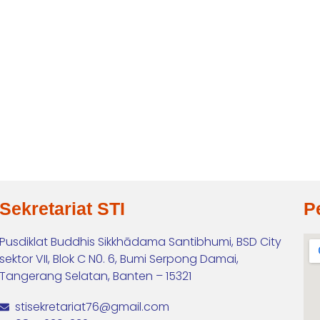
Sekretariat STI
P
Pusdiklat Buddhis Sikkhādama Santibhumi, BSD City
sektor VII, Blok C N0. 6, Bumi Serpong Damai,
Tangerang Selatan, Banten – 15321
stisekretariat76@gmail.com