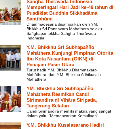
Saṅgha Theravāda Indonesia
Memperingati Hari Jadi ke-49 tahun di
Pusdiklat Buddhis Sikkhadāma
Santibhūmi
Dhammadesana disampaikan oleh YM.
Bhikkhu Sri Pannavaro Mahathera selaku
Saṅghapamokkha Saṅgha Therāvada
Indonesia.
Y.M. Bhikkhu Sri Subhapañño
Mahāthera Kunjungi Pimpinan Otorita
Ibu Kota Nusantara (OIKN) di
Penajam Paser Utara
Turut hadir Y.M. Bhikkhu Dhammakaro
Mahāthera, dan Y.M. Bhikkhu Adhikusalo
Mahāthera
YM. Bhikkhu Sri Subhapañño
Mahāthera Resmikan Candi
Sirimandira di Vihāra Siripada,
Tangerang Selatan
Candi Sirimandira memiiki makna yang sangat
dalam yaitu “Memancarkan Kemuliaan”.
Y.M. Bhikkhu Kusalasarano Hadiri