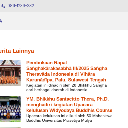
m
0811-1239-332
A
erita Lainnya
Pembukaan Rapat
Saṅghakārakasabhā III/2025 Saṅgha
Theravāda Indonesia di Vihāra
Karuṇādīpa, Palu, Sulawesi Tengah
Kegiatan ini dihadiri oleh 28 Bhikkhu Saṅgha
dari berbagai daerah di Indonesia
YM. Bhikkhu Santacitto Thera, Ph.D.
menghadiri kegiatan Upacara
kelulusan Widyodaya Buddhis Course
Upacara kelulusan ini diikuti oleh 50 Mahasiswa
Buddhis Universitas Prasetiya Mulya