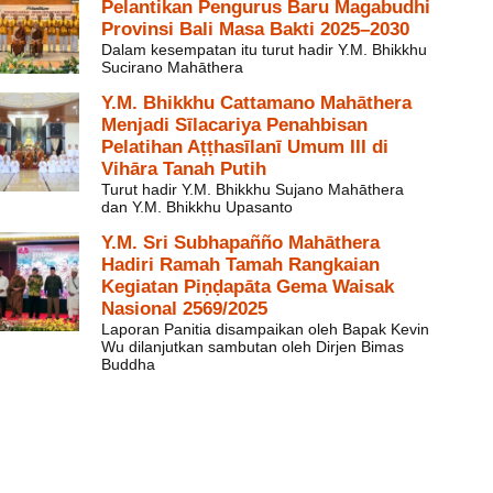
Pelantikan Pengurus Baru Magabudhi
Provinsi Bali Masa Bakti 2025–2030
Dalam kesempatan itu turut hadir Y.M. Bhikkhu
Sucirano Mahāthera
Y.M. Bhikkhu Cattamano Mahāthera
Menjadi Sīlacariya Penahbisan
Pelatihan Aṭṭhasīlanī Umum III di
Vihāra Tanah Putih
Turut hadir Y.M. Bhikkhu Sujano Mahāthera
dan Y.M. Bhikkhu Upasanto
Y.M. Sri Subhapañño Mahāthera
Hadiri Ramah Tamah Rangkaian
Kegiatan Piṇḍapāta Gema Waisak
Nasional 2569/2025
Laporan Panitia disampaikan oleh Bapak Kevin
Wu dilanjutkan sambutan oleh Dirjen Bimas
Buddha