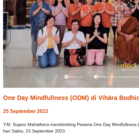
One Day Mindfullness (ODM) di Vihāra Bodh
25 September 2023
Y.M. Sujano Mahāthera membimbing Peserta One Day Mindfullness 
hari Sabtu, 23 September 2023.