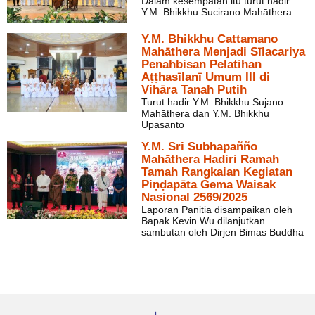
Dalam kesempatan itu turut hadir
Y.M. Bhikkhu Sucirano Mahāthera
Y.M. Bhikkhu Cattamano
Mahāthera Menjadi Sīlacariya
Penahbisan Pelatihan
Aṭṭhasīlanī Umum III di
Vihāra Tanah Putih
Turut hadir Y.M. Bhikkhu Sujano
Mahāthera dan Y.M. Bhikkhu
Upasanto
Y.M. Sri Subhapañño
Mahāthera Hadiri Ramah
Tamah Rangkaian Kegiatan
Piṇḍapāta Gema Waisak
Nasional 2569/2025
Laporan Panitia disampaikan oleh
Bapak Kevin Wu dilanjutkan
sambutan oleh Dirjen Bimas Buddha