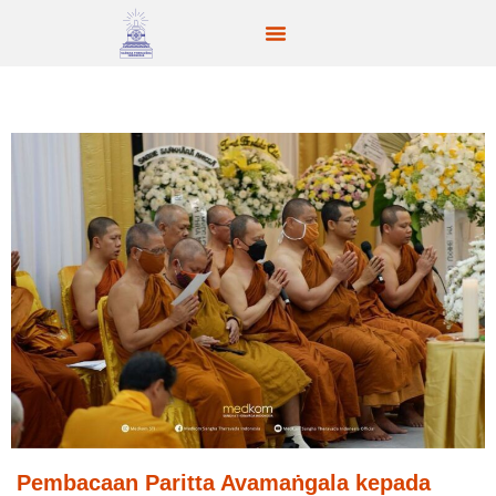
Pembacaan Paritta Avamaṅgala kepada