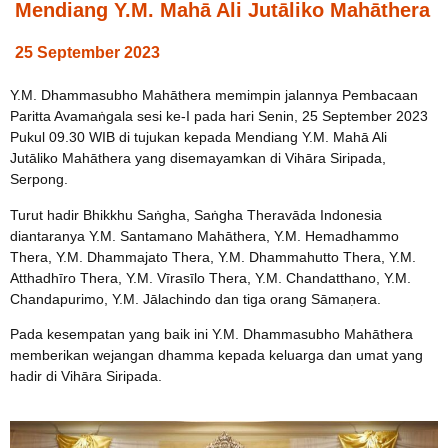
Mendiang Y.M. Mahā Ali Jutāliko Mahāthera
25 September 2023
Y.M. Dhammasubho Mahāthera memimpin jalannya Pembacaan
Paritta Avamaṅgala sesi ke-I pada hari Senin, 25 September 2023
Pukul 09.30 WIB di tujukan kepada Mendiang Y.M. Mahā Ali
Jutāliko Mahāthera yang disemayamkan di Vihāra Siripada,
Serpong.
Turut hadir Bhikkhu Saṅgha, Saṅgha Theravāda Indonesia
diantaranya Y.M. Santamano Mahāthera, Y.M. Hemadhammo
Thera, Y.M. Dhammajato Thera, Y.M. Dhammahutto Thera, Y.M.
Atthadhīro Thera, Y.M. Vīrasīlo Thera, Y.M. Chandatthano, Y.M.
Chandapurimo, Y.M. Jālachindo dan tiga orang Sāmaṇera.
Pada kesempatan yang baik ini Y.M. Dhammasubho Mahāthera
memberikan wejangan dhamma kepada keluarga dan umat yang
hadir di Vihāra Siripada.