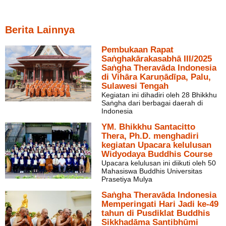
Berita Lainnya
Pembukaan Rapat
Saṅghakārakasabhā III/2025
Saṅgha Theravāda Indonesia
di Vihāra Karuṇādīpa, Palu,
Sulawesi Tengah
Kegiatan ini dihadiri oleh 28 Bhikkhu
Saṅgha dari berbagai daerah di
Indonesia
YM. Bhikkhu Santacitto
Thera, Ph.D. menghadiri
kegiatan Upacara kelulusan
Widyodaya Buddhis Course
Upacara kelulusan ini diikuti oleh 50
Mahasiswa Buddhis Universitas
Prasetiya Mulya
Saṅgha Theravāda Indonesia
Memperingati Hari Jadi ke-49
tahun di Pusdiklat Buddhis
Sikkhadāma Santibhūmi