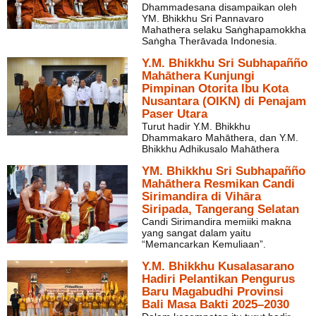
Dhammadesana disampaikan oleh
YM. Bhikkhu Sri Pannavaro
Mahathera selaku Saṅghapamokkha
Saṅgha Therāvada Indonesia.
Y.M. Bhikkhu Sri Subhapañño
Mahāthera Kunjungi
Pimpinan Otorita Ibu Kota
Nusantara (OIKN) di Penajam
Paser Utara
Turut hadir Y.M. Bhikkhu
Dhammakaro Mahāthera, dan Y.M.
Bhikkhu Adhikusalo Mahāthera
YM. Bhikkhu Sri Subhapañño
Mahāthera Resmikan Candi
Sirimandira di Vihāra
Siripada, Tangerang Selatan
Candi Sirimandira memiiki makna
yang sangat dalam yaitu
“Memancarkan Kemuliaan”.
Y.M. Bhikkhu Kusalasarano
Hadiri Pelantikan Pengurus
Baru Magabudhi Provinsi
Bali Masa Bakti 2025–2030