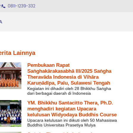
m
0811-1239-332
A
erita Lainnya
Pembukaan Rapat
Saṅghakārakasabhā III/2025 Saṅgha
Theravāda Indonesia di Vihāra
Karuṇādīpa, Palu, Sulawesi Tengah
Kegiatan ini dihadiri oleh 28 Bhikkhu Saṅgha
dari berbagai daerah di Indonesia
YM. Bhikkhu Santacitto Thera, Ph.D.
menghadiri kegiatan Upacara
kelulusan Widyodaya Buddhis Course
Upacara kelulusan ini diikuti oleh 50 Mahasiswa
Buddhis Universitas Prasetiya Mulya