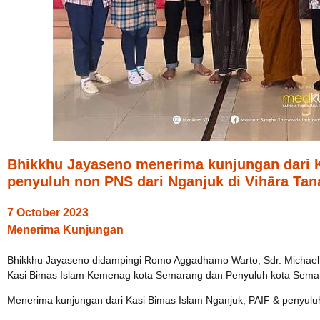
Bhikkhu Jayaseno menerima kunjungan dari K
penyuluh non PNS dari Nganjuk di Vihāra Tan
7 October 2023
Menerima Kunjungan
Bhikkhu Jayaseno didampingi Romo Aggadhamo Warto, Sdr. Michael
Kasi Bimas Islam Kemenag kota Semarang dan Penyuluh kota Sema
Menerima kunjungan dari Kasi Bimas Islam Nganjuk, PAIF & penyulu