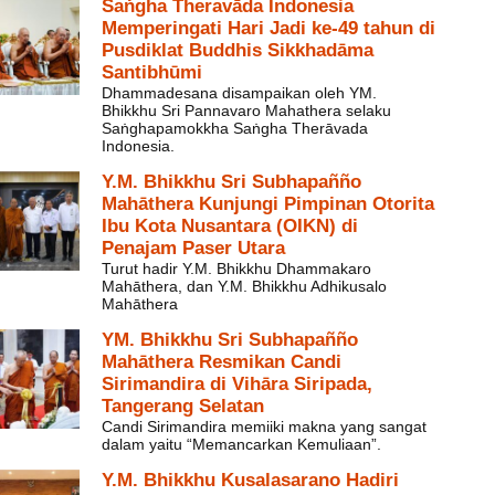
Saṅgha Theravāda Indonesia
Memperingati Hari Jadi ke-49 tahun di
Pusdiklat Buddhis Sikkhadāma
Santibhūmi
Dhammadesana disampaikan oleh YM.
Bhikkhu Sri Pannavaro Mahathera selaku
Saṅghapamokkha Saṅgha Therāvada
Indonesia.
Y.M. Bhikkhu Sri Subhapañño
Mahāthera Kunjungi Pimpinan Otorita
Ibu Kota Nusantara (OIKN) di
Penajam Paser Utara
Turut hadir Y.M. Bhikkhu Dhammakaro
Mahāthera, dan Y.M. Bhikkhu Adhikusalo
Mahāthera
YM. Bhikkhu Sri Subhapañño
Mahāthera Resmikan Candi
Sirimandira di Vihāra Siripada,
Tangerang Selatan
Candi Sirimandira memiiki makna yang sangat
dalam yaitu “Memancarkan Kemuliaan”.
Y.M. Bhikkhu Kusalasarano Hadiri