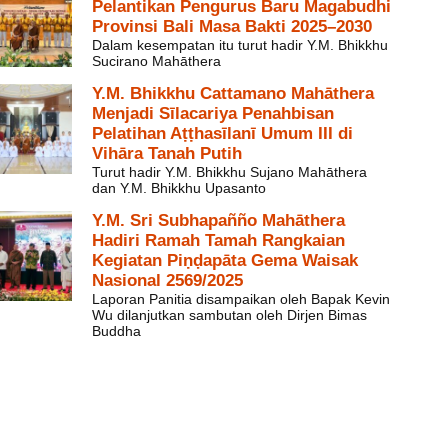
Pelantikan Pengurus Baru Magabudhi
Provinsi Bali Masa Bakti 2025–2030
Dalam kesempatan itu turut hadir Y.M. Bhikkhu
Sucirano Mahāthera
Y.M. Bhikkhu Cattamano Mahāthera
Menjadi Sīlacariya Penahbisan
Pelatihan Aṭṭhasīlanī Umum III di
Vihāra Tanah Putih
Turut hadir Y.M. Bhikkhu Sujano Mahāthera
dan Y.M. Bhikkhu Upasanto
Y.M. Sri Subhapañño Mahāthera
Hadiri Ramah Tamah Rangkaian
Kegiatan Piṇḍapāta Gema Waisak
Nasional 2569/2025
Laporan Panitia disampaikan oleh Bapak Kevin
Wu dilanjutkan sambutan oleh Dirjen Bimas
Buddha