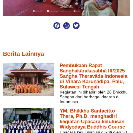
Berita Lainnya
Pembukaan Rapat
Saṅghakārakasabhā III/2025
Saṅgha Theravāda Indonesia
di Vihāra Karuṇādīpa, Palu,
Sulawesi Tengah
Kegiatan ini dihadiri oleh 28 Bhikkhu
Saṅgha dari berbagai daerah di
Indonesia
YM. Bhikkhu Santacitto
Thera, Ph.D. menghadiri
kegiatan Upacara kelulusan
Widyodaya Buddhis Course
Upacara kelulusan ini diikuti oleh 50