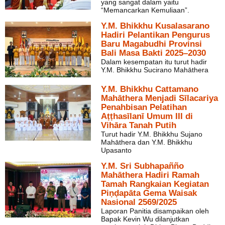
yang sangat dalam yaitu
“Memancarkan Kemuliaan”.
Y.M. Bhikkhu Kusalasarano
Hadiri Pelantikan Pengurus
Baru Magabudhi Provinsi
Bali Masa Bakti 2025–2030
Dalam kesempatan itu turut hadir
Y.M. Bhikkhu Sucirano Mahāthera
Y.M. Bhikkhu Cattamano
Mahāthera Menjadi Sīlacariya
Penahbisan Pelatihan
Aṭṭhasīlanī Umum III di
Vihāra Tanah Putih
Turut hadir Y.M. Bhikkhu Sujano
Mahāthera dan Y.M. Bhikkhu
Upasanto
Y.M. Sri Subhapañño
Mahāthera Hadiri Ramah
Tamah Rangkaian Kegiatan
Piṇḍapāta Gema Waisak
Nasional 2569/2025
Laporan Panitia disampaikan oleh
Bapak Kevin Wu dilanjutkan