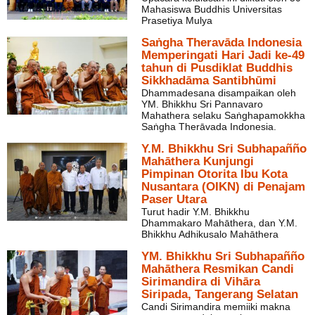
Mahasiswa Buddhis Universitas
Prasetiya Mulya
Saṅgha Theravāda Indonesia
Memperingati Hari Jadi ke-49
tahun di Pusdiklat Buddhis
Sikkhadāma Santibhūmi
Dhammadesana disampaikan oleh
YM. Bhikkhu Sri Pannavaro
Mahathera selaku Saṅghapamokkha
Saṅgha Therāvada Indonesia.
Y.M. Bhikkhu Sri Subhapañño
Mahāthera Kunjungi
Pimpinan Otorita Ibu Kota
Nusantara (OIKN) di Penajam
Paser Utara
Turut hadir Y.M. Bhikkhu
Dhammakaro Mahāthera, dan Y.M.
Bhikkhu Adhikusalo Mahāthera
YM. Bhikkhu Sri Subhapañño
Mahāthera Resmikan Candi
Sirimandira di Vihāra
Siripada, Tangerang Selatan
Candi Sirimandira memiiki makna