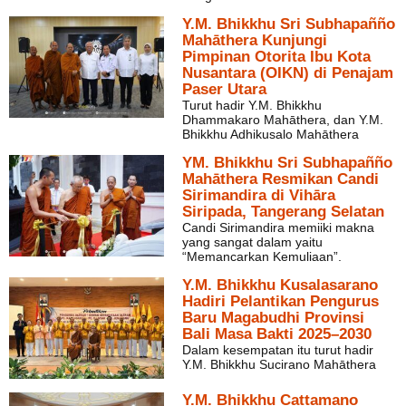
Y.M. Bhikkhu Sri Subhapañño
Mahāthera Kunjungi
Pimpinan Otorita Ibu Kota
Nusantara (OIKN) di Penajam
Paser Utara
Turut hadir Y.M. Bhikkhu
Dhammakaro Mahāthera, dan Y.M.
Bhikkhu Adhikusalo Mahāthera
YM. Bhikkhu Sri Subhapañño
Mahāthera Resmikan Candi
Sirimandira di Vihāra
Siripada, Tangerang Selatan
Candi Sirimandira memiiki makna
yang sangat dalam yaitu
“Memancarkan Kemuliaan”.
Y.M. Bhikkhu Kusalasarano
Hadiri Pelantikan Pengurus
Baru Magabudhi Provinsi
Bali Masa Bakti 2025–2030
Dalam kesempatan itu turut hadir
Y.M. Bhikkhu Sucirano Mahāthera
Y.M. Bhikkhu Cattamano