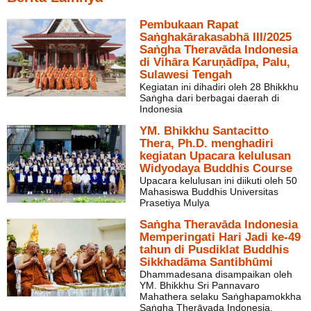
Pembukaan Rapat
Saṅghakārakasabhā III/2025
Saṅgha Theravāda Indonesia
di Vihāra Karuṇādīpa, Palu,
Sulawesi Tengah
Kegiatan ini dihadiri oleh 28 Bhikkhu
Saṅgha dari berbagai daerah di
Indonesia
YM. Bhikkhu Santacitto
Thera, Ph.D. menghadiri
kegiatan Upacara kelulusan
Widyodaya Buddhis Course
Upacara kelulusan ini diikuti oleh 50
Mahasiswa Buddhis Universitas
Prasetiya Mulya
Saṅgha Theravāda Indonesia
Memperingati Hari Jadi ke-49
tahun di Pusdiklat Buddhis
Sikkhadāma Santibhūmi
Dhammadesana disampaikan oleh
YM. Bhikkhu Sri Pannavaro
Mahathera selaku Saṅghapamokkha
Saṅgha Therāvada Indonesia.