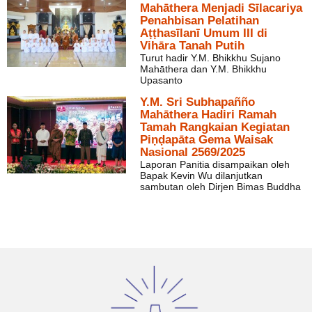
Mahāthera Menjadi Sīlacariya
Penahbisan Pelatihan
Aṭṭhasīlanī Umum III di
Vihāra Tanah Putih
Turut hadir Y.M. Bhikkhu Sujano
Mahāthera dan Y.M. Bhikkhu
Upasanto
Y.M. Sri Subhapañño
Mahāthera Hadiri Ramah
Tamah Rangkaian Kegiatan
Piṇḍapāta Gema Waisak
Nasional 2569/2025
Laporan Panitia disampaikan oleh
Bapak Kevin Wu dilanjutkan
sambutan oleh Dirjen Bimas Buddha