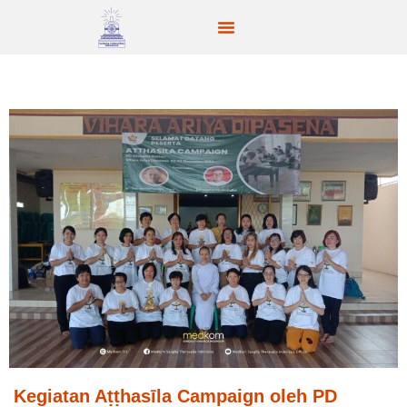
Kegiatan Aṭṭhasīla Campaign oleh PD