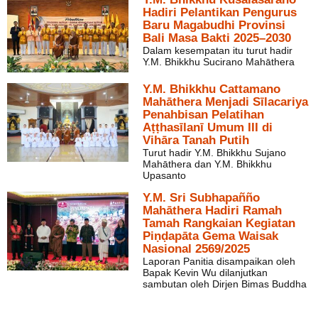
Hadiri Pelantikan Pengurus
Baru Magabudhi Provinsi
Bali Masa Bakti 2025–2030
Dalam kesempatan itu turut hadir
Y.M. Bhikkhu Sucirano Mahāthera
Y.M. Bhikkhu Cattamano
Mahāthera Menjadi Sīlacariya
Penahbisan Pelatihan
Aṭṭhasīlanī Umum III di
Vihāra Tanah Putih
Turut hadir Y.M. Bhikkhu Sujano
Mahāthera dan Y.M. Bhikkhu
Upasanto
Y.M. Sri Subhapañño
Mahāthera Hadiri Ramah
Tamah Rangkaian Kegiatan
Piṇḍapāta Gema Waisak
Nasional 2569/2025
Laporan Panitia disampaikan oleh
Bapak Kevin Wu dilanjutkan
sambutan oleh Dirjen Bimas Buddha