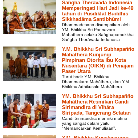
Saṅgha Theravāda Indonesia
Memperingati Hari Jadi ke-49
tahun di Pusdiklat Buddhis
Sikkhadāma Santibhūmi
Dhammadesana disampaikan oleh
YM. Bhikkhu Sri Pannavaro
Mahathera selaku Saṅghapamokkha
Saṅgha Therāvada Indonesia.
Y.M. Bhikkhu Sri Subhapañño
Mahāthera Kunjungi
Pimpinan Otorita Ibu Kota
Nusantara (OIKN) di Penajam
Paser Utara
Turut hadir Y.M. Bhikkhu
Dhammakaro Mahāthera, dan Y.M.
Bhikkhu Adhikusalo Mahāthera
YM. Bhikkhu Sri Subhapañño
Mahāthera Resmikan Candi
Sirimandira di Vihāra
Siripada, Tangerang Selatan
Candi Sirimandira memiiki makna
yang sangat dalam yaitu
“Memancarkan Kemuliaan”.
Y.M. Bhikkhu Kusalasarano