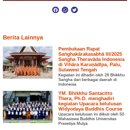
Berita Lainnya
Pembukaan Rapat
Saṅghakārakasabhā III/2025
Saṅgha Theravāda Indonesia
di Vihāra Karuṇādīpa, Palu,
Sulawesi Tengah
Kegiatan ini dihadiri oleh 28 Bhikkhu
Saṅgha dari berbagai daerah di
Indonesia
YM. Bhikkhu Santacitto
Thera, Ph.D. menghadiri
kegiatan Upacara kelulusan
Widyodaya Buddhis Course
Upacara kelulusan ini diikuti oleh 50
Mahasiswa Buddhis Universitas
Prasetiya Mulya