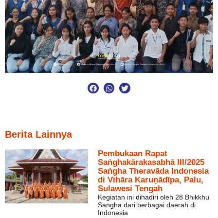
Berita Lainnya
Pembukaan Rapat
Saṅghakārakasabhā III/2025
Saṅgha Theravāda Indonesia
di Vihāra Karuṇādīpa, Palu,
Sulawesi Tengah
Kegiatan ini dihadiri oleh 28 Bhikkhu
Saṅgha dari berbagai daerah di
Indonesia