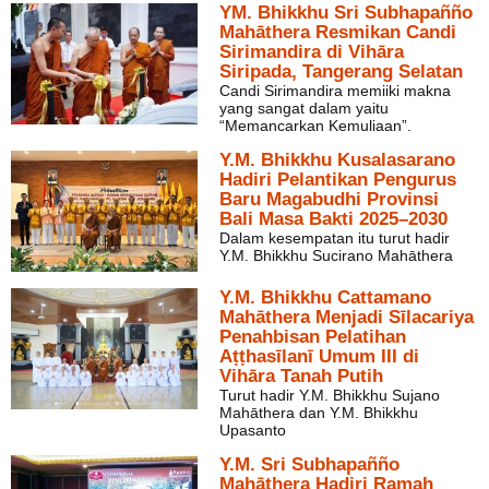
YM. Bhikkhu Sri Subhapañño
Mahāthera Resmikan Candi
Sirimandira di Vihāra
Siripada, Tangerang Selatan
Candi Sirimandira memiiki makna
yang sangat dalam yaitu
“Memancarkan Kemuliaan”.
Y.M. Bhikkhu Kusalasarano
Hadiri Pelantikan Pengurus
Baru Magabudhi Provinsi
Bali Masa Bakti 2025–2030
Dalam kesempatan itu turut hadir
Y.M. Bhikkhu Sucirano Mahāthera
Y.M. Bhikkhu Cattamano
Mahāthera Menjadi Sīlacariya
Penahbisan Pelatihan
Aṭṭhasīlanī Umum III di
Vihāra Tanah Putih
Turut hadir Y.M. Bhikkhu Sujano
Mahāthera dan Y.M. Bhikkhu
Upasanto
Y.M. Sri Subhapañño
Mahāthera Hadiri Ramah