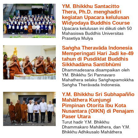
YM. Bhikkhu Santacitto
Thera, Ph.D. menghadiri
kegiatan Upacara kelulusan
Widyodaya Buddhis Course
Upacara kelulusan ini diikuti oleh 50
Mahasiswa Buddhis Universitas
Prasetiya Mulya
Saṅgha Theravāda Indonesia
Memperingati Hari Jadi ke-49
tahun di Pusdiklat Buddhis
Sikkhadāma Santibhūmi
Dhammadesana disampaikan oleh
YM. Bhikkhu Sri Pannavaro
Mahathera selaku Saṅghapamokkha
Saṅgha Therāvada Indonesia.
Y.M. Bhikkhu Sri Subhapañño
Mahāthera Kunjungi
Pimpinan Otorita Ibu Kota
Nusantara (OIKN) di Penajam
Paser Utara
Turut hadir Y.M. Bhikkhu
Dhammakaro Mahāthera, dan Y.M.
Bhikkhu Adhikusalo Mahāthera