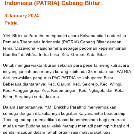
Indonesia (PATRIA) Cabang Blitar
3 January 2024
Patria
Y.M. Bhikkhu Parattho menghadiri acara Kalyanamita Leadership
Pemuda Theravāda Indonesia (PATRIA) Cabang Blitar dengan
tema “Dasavidha Rajadhamma sebagai pedoman kepemimpinan
Buddhis” di Vihāra Indra Loka, Kec. Garum, Kab. Blitar.
Untuk mengisi waktu liburan sekolah para peserta mengikuti acara
ini yang jumlah pesertanya kurang lebih ada 35 muda-mudi PATRIA
dari perwakilan pengurus PAC PATRIA se-kabupaten Blitar.
Beberapa diantaranya: Kec. Garum, Kec. Selorejo, Kec. Wlingi,
Kec. Panggungrejo, Kec. Kademangan, Kec. Nglegok, dan Kota
Blitar, Surabaya serta Jakarta.
Dalam sambutannya, Y.M. Bhikkhu Parattho menyampaikan
semoga dengan dilakukannya kegiatan Kalyanamitta Leadership
Training mampu menjadikan dasar kepemimpinan bagi generasi
muda umat Buddha agar kelak mampu menjadi pemimpin bagi diri
sendiri maupun dalam ranah organisasi masyarakat luas.