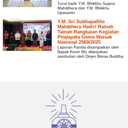
Turut hadir Y.M. Bhikkhu Sujano
Mahāthera dan Y.M. Bhikkhu
Upasanto
Y.M. Sri Subhapañño
Mahāthera Hadiri Ramah
Tamah Rangkaian Kegiatan
Piṇḍapāta Gema Waisak
Nasional 2569/2025
Laporan Panitia disampaikan oleh
Bapak Kevin Wu dilanjutkan
sambutan oleh Dirjen Bimas Buddha