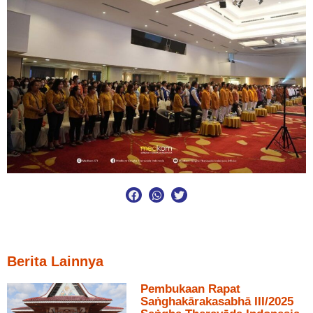
Berita Lainnya
Pembukaan Rapat
Saṅghakārakasabhā III/2025