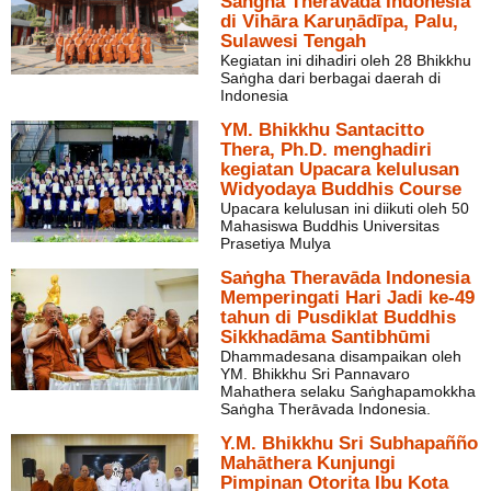
Saṅgha Theravāda Indonesia
di Vihāra Karuṇādīpa, Palu,
Sulawesi Tengah
Kegiatan ini dihadiri oleh 28 Bhikkhu
Saṅgha dari berbagai daerah di
Indonesia
YM. Bhikkhu Santacitto
Thera, Ph.D. menghadiri
kegiatan Upacara kelulusan
Widyodaya Buddhis Course
Upacara kelulusan ini diikuti oleh 50
Mahasiswa Buddhis Universitas
Prasetiya Mulya
Saṅgha Theravāda Indonesia
Memperingati Hari Jadi ke-49
tahun di Pusdiklat Buddhis
Sikkhadāma Santibhūmi
Dhammadesana disampaikan oleh
YM. Bhikkhu Sri Pannavaro
Mahathera selaku Saṅghapamokkha
Saṅgha Therāvada Indonesia.
Y.M. Bhikkhu Sri Subhapañño
Mahāthera Kunjungi
Pimpinan Otorita Ibu Kota