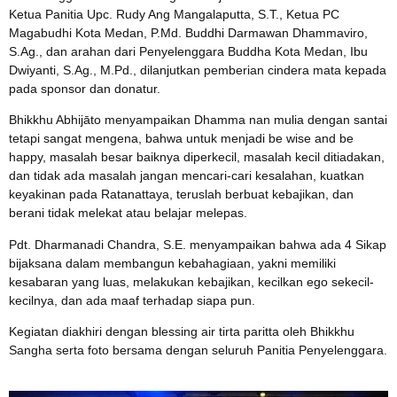
Ketua Panitia Upc. Rudy Ang Mangalaputta, S.T., Ketua PC
Magabudhi Kota Medan, P.Md. Buddhi Darmawan Dhammaviro,
S.Ag., dan arahan dari Penyelenggara Buddha Kota Medan, Ibu
Dwiyanti, S.Ag., M.Pd., dilanjutkan pemberian cindera mata kepada
pada sponsor dan donatur.
Bhikkhu Abhijāto menyampaikan Dhamma nan mulia dengan santai
tetapi sangat mengena, bahwa untuk menjadi be wise and be
happy, masalah besar baiknya diperkecil, masalah kecil ditiadakan,
dan tidak ada masalah jangan mencari-cari kesalahan, kuatkan
keyakinan pada Ratanattaya, teruslah berbuat kebajikan, dan
berani tidak melekat atau belajar melepas.
Pdt. Dharmanadi Chandra, S.E. menyampaikan bahwa ada 4 Sikap
bijaksana dalam membangun kebahagiaan, yakni memiliki
kesabaran yang luas, melakukan kebajikan, kecilkan ego sekecil-
kecilnya, dan ada maaf terhadap siapa pun.
Kegiatan diakhiri dengan blessing air tirta paritta oleh Bhikkhu
Sangha serta foto bersama dengan seluruh Panitia Penyelenggara.