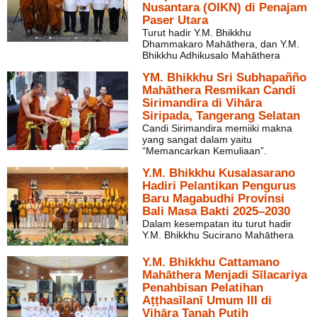
Nusantara (OIKN) di Penajam
Paser Utara
Turut hadir Y.M. Bhikkhu
Dhammakaro Mahāthera, dan Y.M.
Bhikkhu Adhikusalo Mahāthera
YM. Bhikkhu Sri Subhapañño
Mahāthera Resmikan Candi
Sirimandira di Vihāra
Siripada, Tangerang Selatan
Candi Sirimandira memiiki makna
yang sangat dalam yaitu
“Memancarkan Kemuliaan”.
Y.M. Bhikkhu Kusalasarano
Hadiri Pelantikan Pengurus
Baru Magabudhi Provinsi
Bali Masa Bakti 2025–2030
Dalam kesempatan itu turut hadir
Y.M. Bhikkhu Sucirano Mahāthera
Y.M. Bhikkhu Cattamano
Mahāthera Menjadi Sīlacariya
Penahbisan Pelatihan
Aṭṭhasīlanī Umum III di
Vihāra Tanah Putih