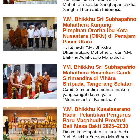
Mahathera selaku Saṅghapamokkha
Saṅgha Therāvada Indonesia.
Y.M. Bhikkhu Sri Subhapañño
Mahāthera Kunjungi
Pimpinan Otorita Ibu Kota
Nusantara (OIKN) di Penajam
Paser Utara
Turut hadir Y.M. Bhikkhu
Dhammakaro Mahāthera, dan Y.M.
Bhikkhu Adhikusalo Mahāthera
YM. Bhikkhu Sri Subhapañño
Mahāthera Resmikan Candi
Sirimandira di Vihāra
Siripada, Tangerang Selatan
Candi Sirimandira memiiki makna
yang sangat dalam yaitu
“Memancarkan Kemuliaan”.
Y.M. Bhikkhu Kusalasarano
Hadiri Pelantikan Pengurus
Baru Magabudhi Provinsi
Bali Masa Bakti 2025–2030
Dalam kesempatan itu turut hadir
Y.M. Bhikkhu Sucirano Mahāthera