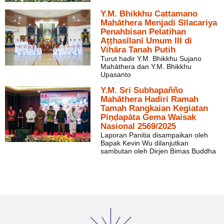
Y.M. Bhikkhu Cattamano
Mahāthera Menjadi Sīlacariya
Penahbisan Pelatihan
Aṭṭhasīlanī Umum III di
Vihāra Tanah Putih
Turut hadir Y.M. Bhikkhu Sujano
Mahāthera dan Y.M. Bhikkhu
Upasanto
Y.M. Sri Subhapañño
Mahāthera Hadiri Ramah
Tamah Rangkaian Kegiatan
Piṇḍapāta Gema Waisak
Nasional 2569/2025
Laporan Panitia disampaikan oleh
Bapak Kevin Wu dilanjutkan
sambutan oleh Dirjen Bimas Buddha