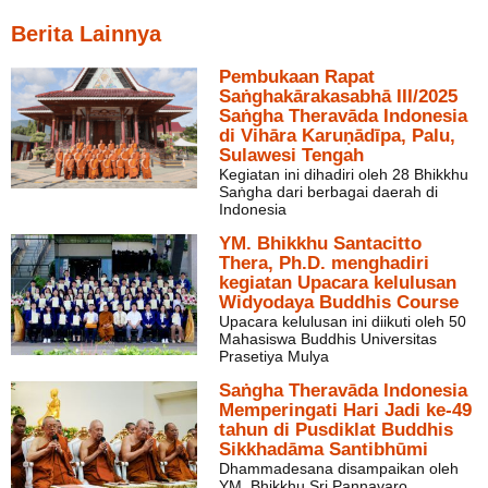
Berita Lainnya
Pembukaan Rapat
Saṅghakārakasabhā III/2025
Saṅgha Theravāda Indonesia
di Vihāra Karuṇādīpa, Palu,
Sulawesi Tengah
Kegiatan ini dihadiri oleh 28 Bhikkhu
Saṅgha dari berbagai daerah di
Indonesia
YM. Bhikkhu Santacitto
Thera, Ph.D. menghadiri
kegiatan Upacara kelulusan
Widyodaya Buddhis Course
Upacara kelulusan ini diikuti oleh 50
Mahasiswa Buddhis Universitas
Prasetiya Mulya
Saṅgha Theravāda Indonesia
Memperingati Hari Jadi ke-49
tahun di Pusdiklat Buddhis
Sikkhadāma Santibhūmi
Dhammadesana disampaikan oleh
YM. Bhikkhu Sri Pannavaro