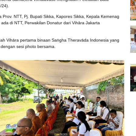
/24).
 Prov. NTT, Pj. Bupati Sikka, Kapores Sikka, Kepala Kemenag
da di NTT, Perwakilan Donatur dari Vihāra Jakarta
lah Vihāra pertama binaan Saṅgha Theravāda Indonesia yang
i dengan sesi photo bersama.