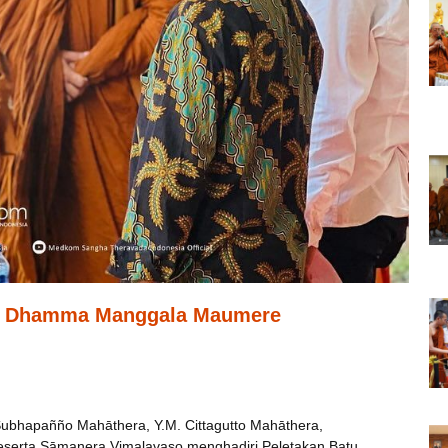
ra Dhamma Manggala Maumere
bhapañño Mahāthera, Y.M. Cittagutto Mahāthera,
eserta Sāmaṇera Vimalavaso menghadiri Peletakan Batu