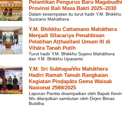
Pelantikan Pengurus Baru Magabudhi
Provinsi Bali Masa Bakti 2025–2030
Dalam kesempatan itu turut hadir Y.M. Bhikkhu
Sucirano Mahāthera
Y.M. Bhikkhu Cattamano Mahāthera
Menjadi Sīlacariya Penahbisan
Pelatihan Aṭṭhasīlanī Umum III di
Vihāra Tanah Putih
Turut hadir Y.M. Bhikkhu Sujano Mahāthera
dan Y.M. Bhikkhu Upasanto
Y.M. Sri Subhapañño Mahāthera
Hadiri Ramah Tamah Rangkaian
Kegiatan Piṇḍapāta Gema Waisak
Nasional 2569/2025
Laporan Panitia disampaikan oleh Bapak Kevin
Wu dilanjutkan sambutan oleh Dirjen Bimas
Buddha