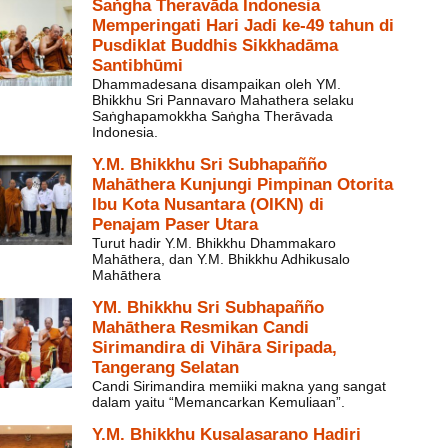
Saṅgha Theravāda Indonesia
Memperingati Hari Jadi ke-49 tahun di
Pusdiklat Buddhis Sikkhadāma
Santibhūmi
Dhammadesana disampaikan oleh YM.
Bhikkhu Sri Pannavaro Mahathera selaku
Saṅghapamokkha Saṅgha Therāvada
Indonesia.
Y.M. Bhikkhu Sri Subhapañño
Mahāthera Kunjungi Pimpinan Otorita
Ibu Kota Nusantara (OIKN) di
Penajam Paser Utara
Turut hadir Y.M. Bhikkhu Dhammakaro
Mahāthera, dan Y.M. Bhikkhu Adhikusalo
Mahāthera
YM. Bhikkhu Sri Subhapañño
Mahāthera Resmikan Candi
Sirimandira di Vihāra Siripada,
Tangerang Selatan
Candi Sirimandira memiiki makna yang sangat
dalam yaitu “Memancarkan Kemuliaan”.
Y.M. Bhikkhu Kusalasarano Hadiri