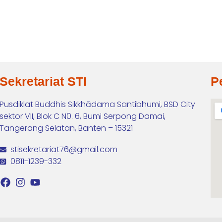
Sekretariat STI
P
Pusdiklat Buddhis Sikkhādama Santibhumi, BSD City
sektor VII, Blok C N0. 6, Bumi Serpong Damai,
Tangerang Selatan, Banten – 15321
stisekretariat76@gmail.com
0811-1239-332