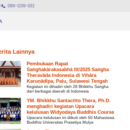
m
0811-1239-332
A
erita Lainnya
Pembukaan Rapat
Saṅghakārakasabhā III/2025 Saṅgha
Theravāda Indonesia di Vihāra
Karuṇādīpa, Palu, Sulawesi Tengah
Kegiatan ini dihadiri oleh 28 Bhikkhu Saṅgha
dari berbagai daerah di Indonesia
YM. Bhikkhu Santacitto Thera, Ph.D.
menghadiri kegiatan Upacara
kelulusan Widyodaya Buddhis Course
Upacara kelulusan ini diikuti oleh 50 Mahasiswa
Buddhis Universitas Prasetiya Mulya