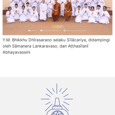
Y.M. Bhikkhu Dhīrasaraṇo selaku Sīlācariya, didampingi
oleh Sāmaṇera Lankaravaso, dan Aṭṭhasīlanī
Abhayavassini