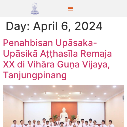
Day:
April 6, 2024
Penahbisan Upāsaka-
Upāsikā Aṭṭhasīla Remaja
XX di Vihāra Guṇa Vijaya,
Tanjungpinang