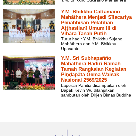
Y.M. Bhikkhu Sucirano Mahāthera
Y.M. Bhikkhu Cattamano
Mahāthera Menjadi Sīlacariya
Penahbisan Pelatihan
Aṭṭhasīlanī Umum III di
Vihāra Tanah Putih
Turut hadir Y.M. Bhikkhu Sujano
Mahāthera dan Y.M. Bhikkhu
Upasanto
Y.M. Sri Subhapañño
Mahāthera Hadiri Ramah
Tamah Rangkaian Kegiatan
Piṇḍapāta Gema Waisak
Nasional 2569/2025
Laporan Panitia disampaikan oleh
Bapak Kevin Wu dilanjutkan
sambutan oleh Dirjen Bimas Buddha