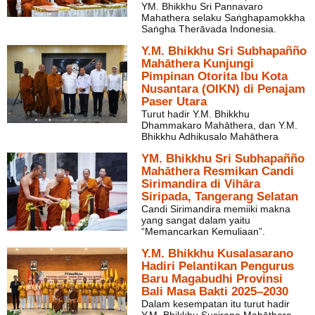
YM. Bhikkhu Sri Pannavaro
Mahathera selaku Saṅghapamokkha
Saṅgha Therāvada Indonesia.
Y.M. Bhikkhu Sri Subhapañño
Mahāthera Kunjungi
Pimpinan Otorita Ibu Kota
Nusantara (OIKN) di Penajam
Paser Utara
Turut hadir Y.M. Bhikkhu
Dhammakaro Mahāthera, dan Y.M.
Bhikkhu Adhikusalo Mahāthera
YM. Bhikkhu Sri Subhapañño
Mahāthera Resmikan Candi
Sirimandira di Vihāra
Siripada, Tangerang Selatan
Candi Sirimandira memiiki makna
yang sangat dalam yaitu
“Memancarkan Kemuliaan”.
Y.M. Bhikkhu Kusalasarano
Hadiri Pelantikan Pengurus
Baru Magabudhi Provinsi
Bali Masa Bakti 2025–2030
Dalam kesempatan itu turut hadir