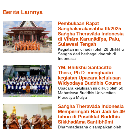
Berita Lainnya
Pembukaan Rapat
Saṅghakārakasabhā III/2025
Saṅgha Theravāda Indonesia
di Vihāra Karuṇādīpa, Palu,
Sulawesi Tengah
Kegiatan ini dihadiri oleh 28 Bhikkhu
Saṅgha dari berbagai daerah di
Indonesia
YM. Bhikkhu Santacitto
Thera, Ph.D. menghadiri
kegiatan Upacara kelulusan
Widyodaya Buddhis Course
Upacara kelulusan ini diikuti oleh 50
Mahasiswa Buddhis Universitas
Prasetiya Mulya
Saṅgha Theravāda Indonesia
Memperingati Hari Jadi ke-49
tahun di Pusdiklat Buddhis
Sikkhadāma Santibhūmi
Dhammadesana disampaikan oleh