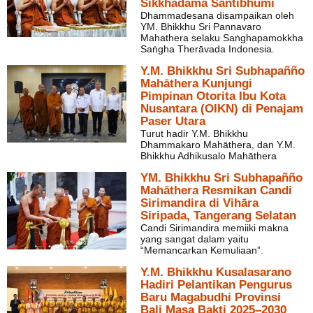
Sikkhadāma Santibhūmi
Dhammadesana disampaikan oleh
YM. Bhikkhu Sri Pannavaro
Mahathera selaku Saṅghapamokkha
Saṅgha Therāvada Indonesia.
Y.M. Bhikkhu Sri Subhapañño
Mahāthera Kunjungi
Pimpinan Otorita Ibu Kota
Nusantara (OIKN) di Penajam
Paser Utara
Turut hadir Y.M. Bhikkhu
Dhammakaro Mahāthera, dan Y.M.
Bhikkhu Adhikusalo Mahāthera
YM. Bhikkhu Sri Subhapañño
Mahāthera Resmikan Candi
Sirimandira di Vihāra
Siripada, Tangerang Selatan
Candi Sirimandira memiiki makna
yang sangat dalam yaitu
“Memancarkan Kemuliaan”.
Y.M. Bhikkhu Kusalasarano
Hadiri Pelantikan Pengurus
Baru Magabudhi Provinsi
Bali Masa Bakti 2025–2030