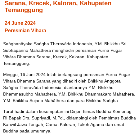
Sarana, Krecek, Kaloran, Kabupaten
Temanggung
24 June 2024
Peresmian Vihara
Saṅghanāyaka Saṅgha Theravāda Indonesia, Y.M. Bhikkhu Sri
Subhapañño Mahāthera menghadiri peresmian Purna Pugar
Vihāra Dhamma Sarana, Krecek, Kaloran, Kabupaten
Temanggung.
Minggu, 16 Juni 2024 telah berlangsung peresmian Purna Pugar
Vihāra Dhamma Sarana yang dihadiri oleh Bhikkhu Anggota
Saṅgha Theravāda Indonesia, diantaranya Y.M. Bhikkhu
Dhammasubho Mahāthera, Y.M. Bhikkhu Dhammakaro Mahāthera,
Y.M. Bhikkhu Sujano Mahāthera dan para Bhikkhu Saṅgha.
Turut hadir dalam kesempatan ini Dirjen Bimas Buddha Kemenag
RI Bapak Drs. Supriyadi, M.Pd., didampingi oleh Pembimas Buddha
Kanwil Jawa Tengah, Camat Kaloran, Tokoh Agama dan umat
Buddha pada umumnya.