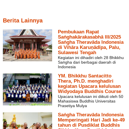
Berita Lainnya
Pembukaan Rapat
Saṅghakārakasabhā III/2025
Saṅgha Theravāda Indonesia
di Vihāra Karuṇādīpa, Palu,
Sulawesi Tengah
Kegiatan ini dihadiri oleh 28 Bhikkhu
Saṅgha dari berbagai daerah di
Indonesia
YM. Bhikkhu Santacitto
Thera, Ph.D. menghadiri
kegiatan Upacara kelulusan
Widyodaya Buddhis Course
Upacara kelulusan ini diikuti oleh 50
Mahasiswa Buddhis Universitas
Prasetiya Mulya
Saṅgha Theravāda Indonesia
Memperingati Hari Jadi ke-49
tahun di Pusdiklat Buddhis