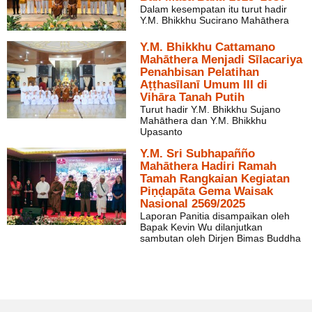
Dalam kesempatan itu turut hadir
Y.M. Bhikkhu Sucirano Mahāthera
Y.M. Bhikkhu Cattamano
Mahāthera Menjadi Sīlacariya
Penahbisan Pelatihan
Aṭṭhasīlanī Umum III di
Vihāra Tanah Putih
Turut hadir Y.M. Bhikkhu Sujano
Mahāthera dan Y.M. Bhikkhu
Upasanto
Y.M. Sri Subhapañño
Mahāthera Hadiri Ramah
Tamah Rangkaian Kegiatan
Piṇḍapāta Gema Waisak
Nasional 2569/2025
Laporan Panitia disampaikan oleh
Bapak Kevin Wu dilanjutkan
sambutan oleh Dirjen Bimas Buddha