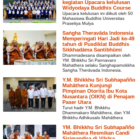
kegiatan Upacara kelulusan
Widyodaya Buddhis Course
Upacara kelulusan ini diikuti oleh 50
Mahasiswa Buddhis Universitas
Prasetiya Mulya
Saṅgha Theravāda Indonesia
Memperingati Hari Jadi ke-49
tahun di Pusdiklat Buddhis
Sikkhadāma Santibhūmi
Dhammadesana disampaikan oleh
YM. Bhikkhu Sri Pannavaro
Mahathera selaku Saṅghapamokkha
Saṅgha Therāvada Indonesia.
Y.M. Bhikkhu Sri Subhapañño
Mahāthera Kunjungi
Pimpinan Otorita Ibu Kota
Nusantara (OIKN) di Penajam
Paser Utara
Turut hadir Y.M. Bhikkhu
Dhammakaro Mahāthera, dan Y.M.
Bhikkhu Adhikusalo Mahāthera
YM. Bhikkhu Sri Subhapañño
Mahāthera Resmikan Candi
Sirimandira di Vihāra