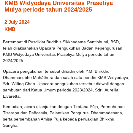
KMB Widyodaya Universitas Prasetiya
Mulya periode tahun 2024/2025
2 July 2024
KMB
Bertempat di Pusdiklat Buddhis Sikkhādama Santibhūmi, BSD,
telah dilaksanakan Upacara Pengukuhan Badan Kepengurusan
KMB Widyodaya Universitas Prasetiya Mulya periode tahun
2024/2025.
Upacara pengukuhan tersebut dihadiri oleh Y.M. Bhikkhu
Dhammasubho Mahāthera dan salah satu pendiri KMB Widyodaya,
Sdr. Willing Chen. Upacara pengukuhan tersebut diawali dengan
sambutan dari Ketua Umum periode 2023/2024, Sdri. Aurellia
Elvaretta.
Kemudian, acara dilanjutkan dengan Tiratana Pūja, Permohonan
Tisaraṇa dan Pañcasīla, Pelantikan Pengurus, Dhammadesana,
serta persembahan Amisa Pūja kepada perwakilan Bhikkhu
Saṅgha.