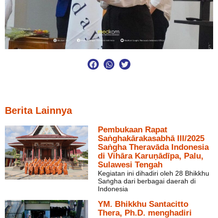
Berita Lainnya
Pembukaan Rapat
Saṅghakārakasabhā III/2025
Saṅgha Theravāda Indonesia
di Vihāra Karuṇādīpa, Palu,
Sulawesi Tengah
Kegiatan ini dihadiri oleh 28 Bhikkhu
Saṅgha dari berbagai daerah di
Indonesia
YM. Bhikkhu Santacitto
Thera, Ph.D. menghadiri