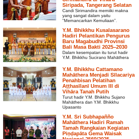
Siripada, Tangerang Selatan
Candi Sirimandira memiiki makna
yang sangat dalam yaitu
“Memancarkan Kemuliaan”.
Y.M. Bhikkhu Kusalasarano
Hadiri Pelantikan Pengurus
Baru Magabudhi Provinsi
Bali Masa Bakti 2025–2030
Dalam kesempatan itu turut hadir
Y.M. Bhikkhu Sucirano Mahāthera
Y.M. Bhikkhu Cattamano
Mahāthera Menjadi Sīlacariya
Penahbisan Pelatihan
Aṭṭhasīlanī Umum III di
Vihāra Tanah Putih
Turut hadir Y.M. Bhikkhu Sujano
Mahāthera dan Y.M. Bhikkhu
Upasanto
Y.M. Sri Subhapañño
Mahāthera Hadiri Ramah
Tamah Rangkaian Kegiatan
Piṇḍapāta Gema Waisak