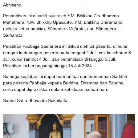
Abhiseno.
Penahbisan ini dihadiri pula oleh Y.M. Bhikkhu Ciradhammo
Mahathera, Y.M. Bhikkhu Upasanto, Y.M. Bhikkhu Dhīramano
(selaku ketua panitia), Sāmaṇera Vijjārato, dan Sāmaṇera
Samarato.
Pelatihan Pabbajjā Sāmaṇera ini diikuti oleh 51 peserta, dimulai
dengan kedatangan peserta pada tanggal 2 Juli, cek kesehatan 3
Juli, cukur rambut 4 Juli, dan penahbisan di tanggal 5 Juli.
Pelatihan ini berlangsung hingga 15 Juli 2024.
Semoga kegiatan ini dapat bermanfaat dan menambah Saddhā
para peserta Pabbajjā kepada Buddha, Dhamma dan Saṅgha,
serta dapat dipraktikkan dalam kehidupan sehari-hari.
Sabbe Satta Bhavantu Sukhitatta