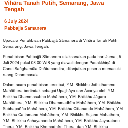
Vihāra Tanah Putih, Semarang, Jawa
Tengah
6 July 2024
Pabbajja Samanera
Upacara Penahbisan Pabbajjā Sāmaṇera di Vihāra Tanah Putih,
Semarang, Jawa Tengah.
Penahbisan Pabbajjā Sāmaṇera dilaksanakan pada hari Jumat, 5
Juli 2024 pukul 08.00 WIB yang diawali dengan Padakkhiṇā di
Candi Saṅghamūla Dhātumandira, dilanjutkan peserta memasuki
ruang Dhammasala.
Dalam acara penahbisan tersebut, Y.M. Bhikkhu Jothidhammo
Mahāthera bertindak sebagai Upajjhāya dan Ācariya oleh Y.M.
Bhikkhu Dhammasubho Mahāthera, Y.M. Bhikkhu Jāgaro
Mahāthera, Y.M. Bhikkhu Dhammadhīro Mahāthera, Y.M. Bhikkhu
Subhapañño Mahāthera, Y.M. Bhikkhu Cittanando Mahāthera, Y.M.
Bhikkhu Cattamano Mahāthera, Y.M. Bhikkhu Sujano Mahathera,
Y.M. Bhikkhu Abhayanando Mahāthera, Y.M. Bhikkhu Jayaratano
Thera, Y.M. Bhikkhu Khemadhīro Thera, dan Y.M. Bhikkhu