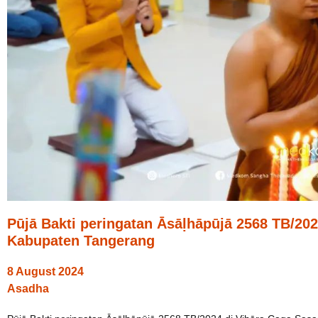
Pūjā Bakti peringatan Āsāḷhāpūjā 2568 TB/202
Kabupaten Tangerang
8 August 2024
Asadha