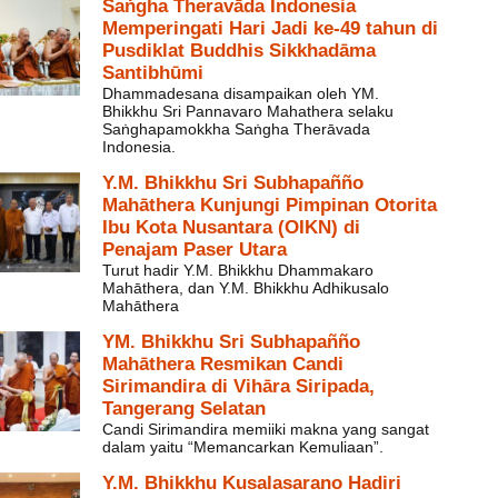
Saṅgha Theravāda Indonesia
Memperingati Hari Jadi ke-49 tahun di
Pusdiklat Buddhis Sikkhadāma
Santibhūmi
Dhammadesana disampaikan oleh YM.
Bhikkhu Sri Pannavaro Mahathera selaku
Saṅghapamokkha Saṅgha Therāvada
Indonesia.
Y.M. Bhikkhu Sri Subhapañño
Mahāthera Kunjungi Pimpinan Otorita
Ibu Kota Nusantara (OIKN) di
Penajam Paser Utara
Turut hadir Y.M. Bhikkhu Dhammakaro
Mahāthera, dan Y.M. Bhikkhu Adhikusalo
Mahāthera
YM. Bhikkhu Sri Subhapañño
Mahāthera Resmikan Candi
Sirimandira di Vihāra Siripada,
Tangerang Selatan
Candi Sirimandira memiiki makna yang sangat
dalam yaitu “Memancarkan Kemuliaan”.
Y.M. Bhikkhu Kusalasarano Hadiri