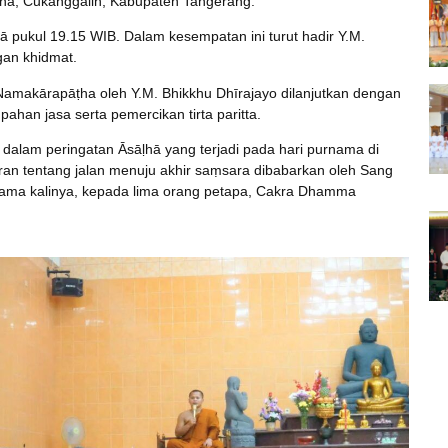
ana, Cukanggalih, Kabupaten Tangerang.
ā pukul 19.15 WIB. Dalam kesempatan ini turut hadir Y.M.
gan khidmat.
 Namakārapāṭha oleh Y.M. Bhikkhu Dhīrajayo dilanjutkan dengan
han jasa serta pemercikan tirta paritta.
dalam peringatan Āsāḷhā yang terjadi pada hari purnama di
n tentang jalan menuju akhir saṃsara dibabarkan oleh Sang
ertama kalinya, kepada lima orang petapa, Cakra Dhamma