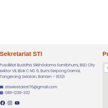
Sekretariat STI
P
Pusdiklat Buddhis Sikkhādama Santibhumi, BSD City
sektor VII, Blok C N0. 6, Bumi Serpong Damai,
Tangerang Selatan, Banten – 15321
stisekretariat76@gmail.com
0811-1239-332