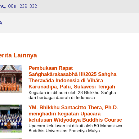
m
0811-1239-332
A
erita Lainnya
Pembukaan Rapat
Saṅghakārakasabhā III/2025 Saṅgha
Theravāda Indonesia di Vihāra
Karuṇādīpa, Palu, Sulawesi Tengah
Kegiatan ini dihadiri oleh 28 Bhikkhu Saṅgha
dari berbagai daerah di Indonesia
YM. Bhikkhu Santacitto Thera, Ph.D.
menghadiri kegiatan Upacara
kelulusan Widyodaya Buddhis Course
Upacara kelulusan ini diikuti oleh 50 Mahasiswa
Buddhis Universitas Prasetiya Mulya