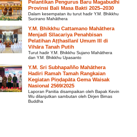
Pelantikan Pengurus Baru Magabudhi
Provinsi Bali Masa Bakti 2025–2030
Dalam kesempatan itu turut hadir Y.M. Bhikkhu
Sucirano Mahāthera
Y.M. Bhikkhu Cattamano Mahāthera
Menjadi Sīlacariya Penahbisan
Pelatihan Aṭṭhasīlanī Umum III di
Vihāra Tanah Putih
Turut hadir Y.M. Bhikkhu Sujano Mahāthera
dan Y.M. Bhikkhu Upasanto
Y.M. Sri Subhapañño Mahāthera
Hadiri Ramah Tamah Rangkaian
Kegiatan Piṇḍapāta Gema Waisak
Nasional 2569/2025
Laporan Panitia disampaikan oleh Bapak Kevin
Wu dilanjutkan sambutan oleh Dirjen Bimas
Buddha