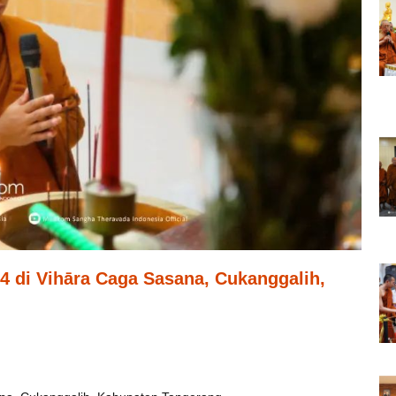
4 di Vihāra Caga Sasana, Cukanggalih,