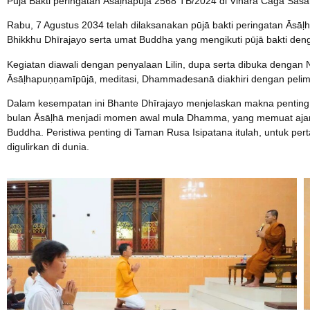
Pūjā Bakti peringatan Āsāḷhāpūjā 2568 TB/2024 di Vihāra Caga Sas
Rabu, 7 Agustus 2034 telah dilaksanakan pūjā bakti peringatan Āsāḷh
Bhikkhu Dhīrajayo serta umat Buddha yang mengikuti pūjā bakti den
Kegiatan diawali dengan penyalaan Lilin, dupa serta dibuka dengan
Āsāḷhapuṇṇamīpūjā, meditasi, Dhammadesanā diakhiri dengan pelimpa
Dalam kesempatan ini Bhante Dhīrajayo menjelaskan makna penting 
bulan Āsāḷhā menjadi momen awal mula Dhamma, yang memuat ajara
Buddha. Peristiwa penting di Taman Rusa Isipatana itulah, untuk p
digulirkan di dunia.