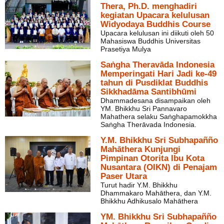
Thera, Ph.D. menghadiri
kegiatan Upacara kelulusan
Widyodaya Buddhis Course
Upacara kelulusan ini diikuti oleh 50
Mahasiswa Buddhis Universitas
Prasetiya Mulya
Saṅgha Theravāda Indonesia
Memperingati Hari Jadi ke-49
tahun di Pusdiklat Buddhis
Sikkhadāma Santibhūmi
Dhammadesana disampaikan oleh
YM. Bhikkhu Sri Pannavaro
Mahathera selaku Saṅghapamokkha
Saṅgha Therāvada Indonesia.
Y.M. Bhikkhu Sri Subhapañño
Mahāthera Kunjungi
Pimpinan Otorita Ibu Kota
Nusantara (OIKN) di Penajam
Paser Utara
Turut hadir Y.M. Bhikkhu
Dhammakaro Mahāthera, dan Y.M.
Bhikkhu Adhikusalo Mahāthera
YM. Bhikkhu Sri Subhapañño