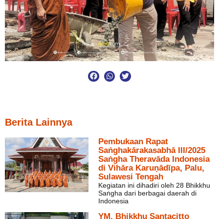
Berita Lainnya
Pembukaan Rapat
Saṅghakārakasabhā III/2025
Saṅgha Theravāda Indonesia
di Vihāra Karuṇādīpa, Palu,
Sulawesi Tengah
Kegiatan ini dihadiri oleh 28 Bhikkhu
Saṅgha dari berbagai daerah di
Indonesia
YM. Bhikkhu Santacitto