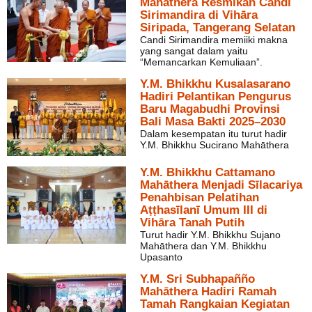
Mahāthera Resmikan Candi
Sirimandira di Vihāra
Siripada, Tangerang Selatan
Candi Sirimandira memiiki makna
yang sangat dalam yaitu
“Memancarkan Kemuliaan”.
Y.M. Bhikkhu Kusalasarano
Hadiri Pelantikan Pengurus
Baru Magabudhi Provinsi
Bali Masa Bakti 2025–2030
Dalam kesempatan itu turut hadir
Y.M. Bhikkhu Sucirano Mahāthera
Y.M. Bhikkhu Cattamano
Mahāthera Menjadi Sīlacariya
Penahbisan Pelatihan
Aṭṭhasīlanī Umum III di
Vihāra Tanah Putih
Turut hadir Y.M. Bhikkhu Sujano
Mahāthera dan Y.M. Bhikkhu
Upasanto
Y.M. Sri Subhapañño
Mahāthera Hadiri Ramah
Tamah Rangkaian Kegiatan