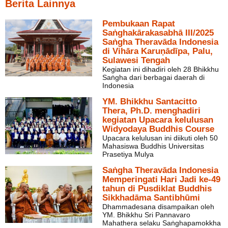
Berita Lainnya
Pembukaan Rapat
Saṅghakārakasabhā III/2025
Saṅgha Theravāda Indonesia
di Vihāra Karuṇādīpa, Palu,
Sulawesi Tengah
Kegiatan ini dihadiri oleh 28 Bhikkhu
Saṅgha dari berbagai daerah di
Indonesia
YM. Bhikkhu Santacitto
Thera, Ph.D. menghadiri
kegiatan Upacara kelulusan
Widyodaya Buddhis Course
Upacara kelulusan ini diikuti oleh 50
Mahasiswa Buddhis Universitas
Prasetiya Mulya
Saṅgha Theravāda Indonesia
Memperingati Hari Jadi ke-49
tahun di Pusdiklat Buddhis
Sikkhadāma Santibhūmi
Dhammadesana disampaikan oleh
YM. Bhikkhu Sri Pannavaro
Mahathera selaku Saṅghapamokkha