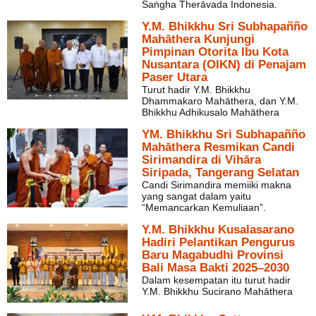
Saṅgha Therāvada Indonesia.
Y.M. Bhikkhu Sri Subhapañño
Mahāthera Kunjungi
Pimpinan Otorita Ibu Kota
Nusantara (OIKN) di Penajam
Paser Utara
Turut hadir Y.M. Bhikkhu
Dhammakaro Mahāthera, dan Y.M.
Bhikkhu Adhikusalo Mahāthera
YM. Bhikkhu Sri Subhapañño
Mahāthera Resmikan Candi
Sirimandira di Vihāra
Siripada, Tangerang Selatan
Candi Sirimandira memiiki makna
yang sangat dalam yaitu
“Memancarkan Kemuliaan”.
Y.M. Bhikkhu Kusalasarano
Hadiri Pelantikan Pengurus
Baru Magabudhi Provinsi
Bali Masa Bakti 2025–2030
Dalam kesempatan itu turut hadir
Y.M. Bhikkhu Sucirano Mahāthera