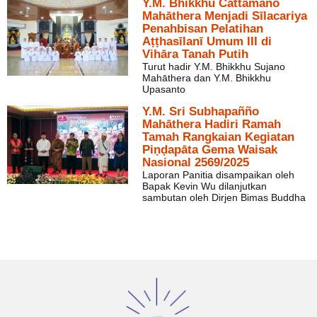
Y.M. Bhikkhu Cattamano
Mahāthera Menjadi Sīlacariya
Penahbisan Pelatihan
Aṭṭhasīlanī Umum III di
Vihāra Tanah Putih
Turut hadir Y.M. Bhikkhu Sujano
Mahāthera dan Y.M. Bhikkhu
Upasanto
Y.M. Sri Subhapañño
Mahāthera Hadiri Ramah
Tamah Rangkaian Kegiatan
Piṇḍapāta Gema Waisak
Nasional 2569/2025
Laporan Panitia disampaikan oleh
Bapak Kevin Wu dilanjutkan
sambutan oleh Dirjen Bimas Buddha