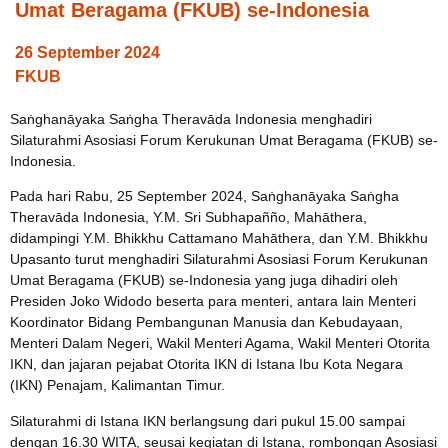
Umat Beragama (FKUB) se-Indonesia
26 September 2024
FKUB
Saṅghanāyaka Saṅgha Theravāda Indonesia menghadiri
Silaturahmi Asosiasi Forum Kerukunan Umat Beragama (FKUB) se-
Indonesia.
Pada hari Rabu, 25 September 2024, Saṅghanāyaka Saṅgha
Theravāda Indonesia, Y.M. Sri Subhapañño, Mahāthera,
didampingi Y.M. Bhikkhu Cattamano Mahāthera, dan Y.M. Bhikkhu
Upasanto turut menghadiri Silaturahmi Asosiasi Forum Kerukunan
Umat Beragama (FKUB) se-Indonesia yang juga dihadiri oleh
Presiden Joko Widodo beserta para menteri, antara lain Menteri
Koordinator Bidang Pembangunan Manusia dan Kebudayaan,
Menteri Dalam Negeri, Wakil Menteri Agama, Wakil Menteri Otorita
IKN, dan jajaran pejabat Otorita IKN di Istana Ibu Kota Negara
(IKN) Penajam, Kalimantan Timur.
Silaturahmi di Istana IKN berlangsung dari pukul 15.00 sampai
dengan 16.30 WITA, seusai kegiatan di Istana, rombongan Asosiasi