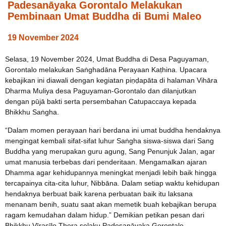
Padesanāyaka Gorontalo Melakukan
Pembinaan Umat Buddha di Bumi Maleo
19 November 2024
Selasa, 19 November 2024, Umat Buddha di Desa Paguyaman,
Gorontalo melakukan Saṅghadāna Perayaan Kaṭhina. Upacara
kebajikan ini diawali dengan kegiatan piṇḍapāta di halaman Vihāra
Dharma Muliya desa Paguyaman-Gorontalo dan dilanjutkan
dengan pūjā bakti serta persembahan Catupaccaya kepada
Bhikkhu Saṅgha.
“Dalam momen perayaan hari berdana ini umat buddha hendaknya
mengingat kembali sifat-sifat luhur Saṅgha siswa-siswa dari Sang
Buddha yang merupakan guru agung, Sang Penunjuk Jalan, agar
umat manusia terbebas dari penderitaan. Mengamalkan ajaran
Dhamma agar kehidupannya meningkat menjadi lebih baik hingga
tercapainya cita-cita luhur, Nibbāna. Dalam setiap waktu kehidupan
hendaknya berbuat baik karena perbuatan baik itu laksana
menanam benih, suatu saat akan memetik buah kebajikan berupa
ragam kemudahan dalam hidup.” Demikian petikan pesan dari
Bhikkhu Vīrasīlo Thera selaku Padesanāyaka Gorontalo.