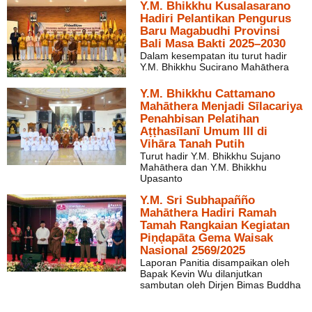
Y.M. Bhikkhu Kusalasarano
Hadiri Pelantikan Pengurus
Baru Magabudhi Provinsi
Bali Masa Bakti 2025–2030
Dalam kesempatan itu turut hadir
Y.M. Bhikkhu Sucirano Mahāthera
Y.M. Bhikkhu Cattamano
Mahāthera Menjadi Sīlacariya
Penahbisan Pelatihan
Aṭṭhasīlanī Umum III di
Vihāra Tanah Putih
Turut hadir Y.M. Bhikkhu Sujano
Mahāthera dan Y.M. Bhikkhu
Upasanto
Y.M. Sri Subhapañño
Mahāthera Hadiri Ramah
Tamah Rangkaian Kegiatan
Piṇḍapāta Gema Waisak
Nasional 2569/2025
Laporan Panitia disampaikan oleh
Bapak Kevin Wu dilanjutkan
sambutan oleh Dirjen Bimas Buddha