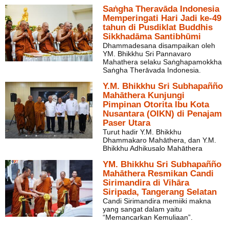
Saṅgha Theravāda Indonesia
Memperingati Hari Jadi ke-49
tahun di Pusdiklat Buddhis
Sikkhadāma Santibhūmi
Dhammadesana disampaikan oleh
YM. Bhikkhu Sri Pannavaro
Mahathera selaku Saṅghapamokkha
Saṅgha Therāvada Indonesia.
Y.M. Bhikkhu Sri Subhapañño
Mahāthera Kunjungi
Pimpinan Otorita Ibu Kota
Nusantara (OIKN) di Penajam
Paser Utara
Turut hadir Y.M. Bhikkhu
Dhammakaro Mahāthera, dan Y.M.
Bhikkhu Adhikusalo Mahāthera
YM. Bhikkhu Sri Subhapañño
Mahāthera Resmikan Candi
Sirimandira di Vihāra
Siripada, Tangerang Selatan
Candi Sirimandira memiiki makna
yang sangat dalam yaitu
“Memancarkan Kemuliaan”.