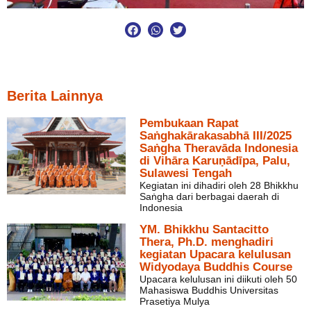
Berita Lainnya
Pembukaan Rapat
Saṅghakārakasabhā III/2025
Saṅgha Theravāda Indonesia
di Vihāra Karuṇādīpa, Palu,
Sulawesi Tengah
Kegiatan ini dihadiri oleh 28 Bhikkhu
Saṅgha dari berbagai daerah di
Indonesia
YM. Bhikkhu Santacitto
Thera, Ph.D. menghadiri
kegiatan Upacara kelulusan
Widyodaya Buddhis Course
Upacara kelulusan ini diikuti oleh 50
Mahasiswa Buddhis Universitas
Prasetiya Mulya