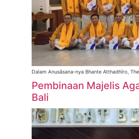
Dalam Anusāsana-nya Bhante Atthadhīro, The
Pembinaan Majelis A
Bali