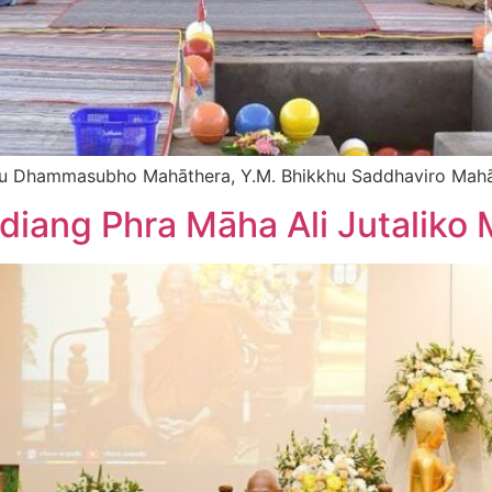
khu Dhammasubho Mahāthera, Y.M. Bhikkhu Saddhaviro Mah
diang Phra Māha Ali Jutaliko