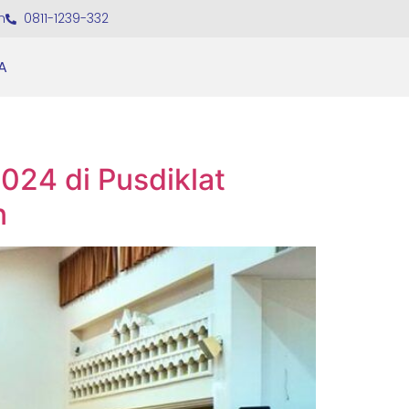
m
0811-1239-332
A
24 di Pusdiklat
n