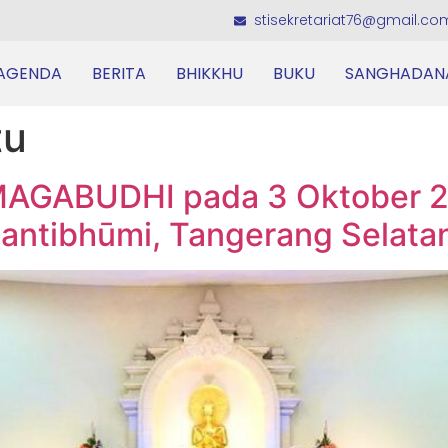
stisekretariat76@gmail.co
AGENDA
BERITA
BHIKKHU
BUKU
SANGHADAN
tu
AGABUDHI pada 3 Oktober 20
antibhūmi, Tangerang Selata