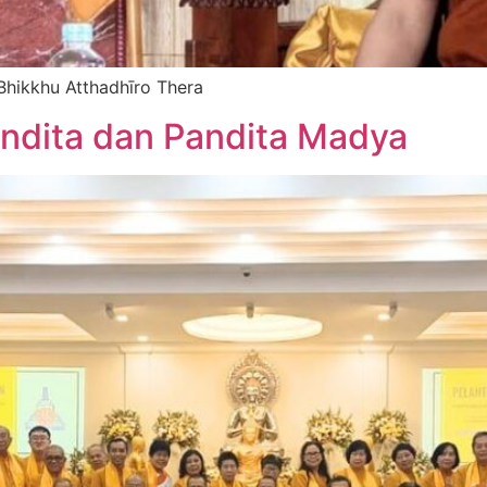
hikkhu Atthadhīro Thera
andita dan Pandita Madya