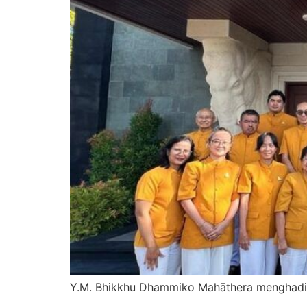
Y.M. Bhikkhu Dhammiko Mahāthera menghadir