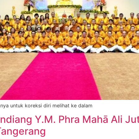
ya untuk koreksi diri melihat ke dalam
ndiang Y.M. Phra Mahā Ali Jut
Tangerang