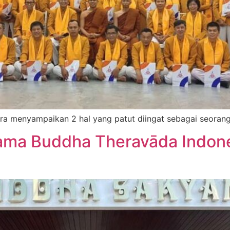
ra menyampaikan 2 hal yang patut diingat sebagai seorang
gama Buddha Theravāda Indo