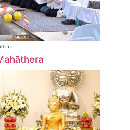
āthera
 Mahāthera