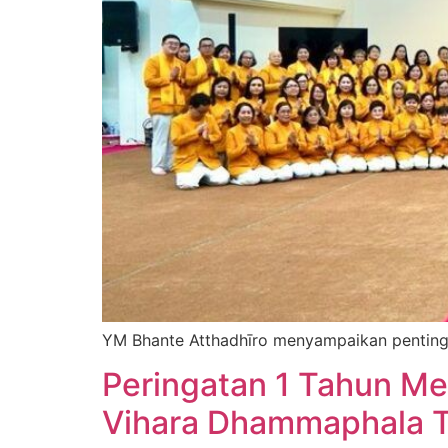
YM Bhante Atthadhīro menyampaikan pentingn
Peringatan 1 Tahun Me
Vihara Dhammaphala 