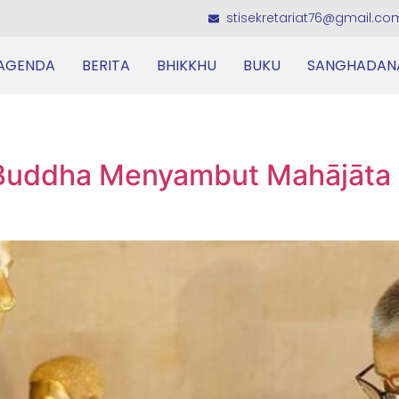
stisekretariat76@gmail.co
AGENDA
BERITA
BHIKKHU
BUKU
SANGHADAN
uddha Menyambut Mahājāta d