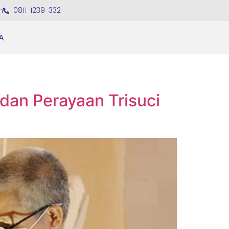
m
0811-1239-332
A
an Perayaan Trisuci