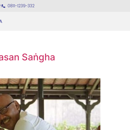
m
0811-1239-332
A
yasan Saṅgha