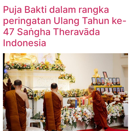
Puja Bakti dalam rangka
peringatan Ulang Tahun ke-
47 Saṅgha Theravāda
Indonesia