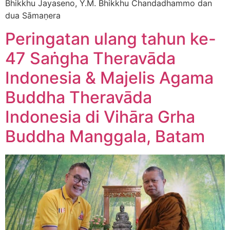
Bhikkhu Jayaseno, Y.M. Bhikkhu Chandadhammo dan
dua Sāmaṇera
Peringatan ulang tahun ke-
47 Saṅgha Theravāda
Indonesia & Majelis Agama
Buddha Theravāda
Indonesia di Vihāra Grha
Buddha Manggala, Batam