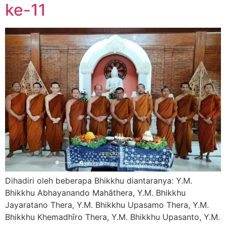
ke-11
Dihadiri oleh beberapa Bhikkhu diantaranya: Y.M.
Bhikkhu Abhayanando Mahāthera, Y.M. Bhikkhu
Jayaratano Thera, Y.M. Bhikkhu Upasamo Thera, Y.M.
Bhikkhu Khemadhīro Thera, Y.M. Bhikkhu Upasanto, Y.M.