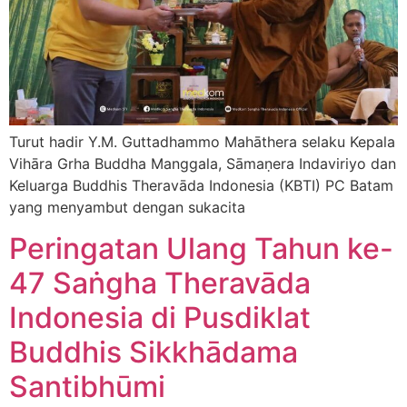
Turut hadir Y.M. Guttadhammo Mahāthera selaku Kepala
Vihāra Grha Buddha Manggala, Sāmaṇera Indaviriyo dan
Keluarga Buddhis Theravāda Indonesia (KBTI) PC Batam
yang menyambut dengan sukacita
Peringatan Ulang Tahun ke-
47 Saṅgha Theravāda
Indonesia di Pusdiklat
Buddhis Sikkhādama
Santibhūmi