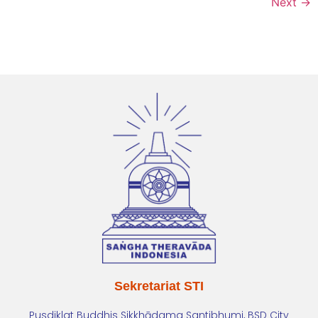
Next
→
Sekretariat STI
Pusdiklat Buddhis Sikkhādama Santibhumi, BSD City