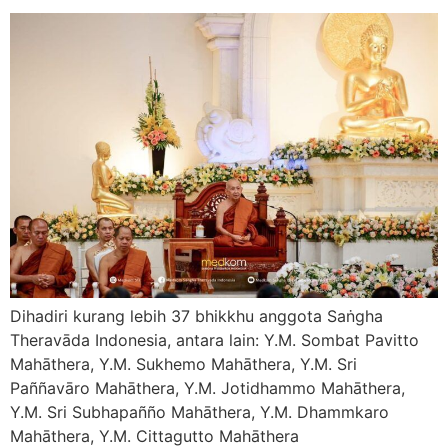
Dihadiri kurang lebih 37 bhikkhu anggota Saṅgha
Theravāda Indonesia, antara lain: Y.M. Sombat Pavitto
Mahāthera, Y.M. Sukhemo Mahāthera, Y.M. Sri
Paññavāro Mahāthera, Y.M. Jotidhammo Mahāthera,
Y.M. Sri Subhapañño Mahāthera, Y.M. Dhammkaro
Mahāthera, Y.M. Cittagutto Mahāthera