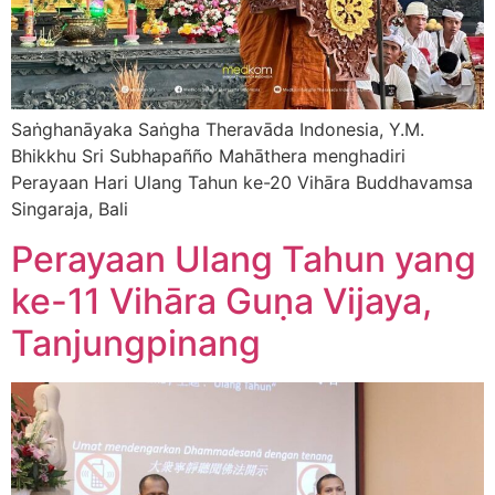
Saṅghanāyaka Saṅgha Theravāda Indonesia, Y.M.
Bhikkhu Sri Subhapañño Mahāthera menghadiri
Perayaan Hari Ulang Tahun ke-20 Vihāra Buddhavamsa
Singaraja, Bali
Perayaan Ulang Tahun yang
ke-11 Vihāra Guṇa Vijaya,
Tanjungpinang