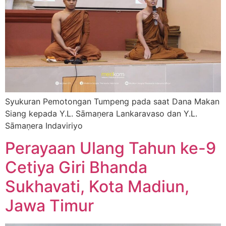
Syukuran Pemotongan Tumpeng pada saat Dana Makan
Siang kepada Y.L. Sāmaṇera Lankaravaso dan Y.L.
Sāmaṇera Indaviriyo
Perayaan Ulang Tahun ke-9
Cetiya Giri Bhanda
Sukhavati, Kota Madiun,
Jawa Timur