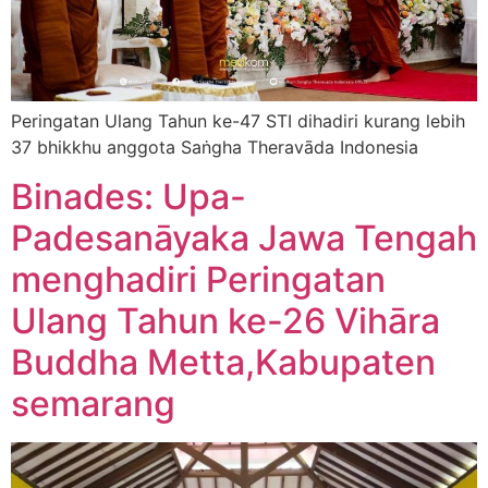
Peringatan Ulang Tahun ke-47 STI dihadiri kurang lebih
37 bhikkhu anggota Saṅgha Theravāda Indonesia
Binades: Upa-
Padesanāyaka Jawa Tengah
menghadiri Peringatan
Ulang Tahun ke-26 Vihāra
Buddha Metta,Kabupaten
semarang