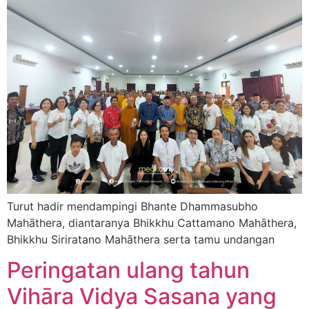
Turut hadir mendampingi Bhante Dhammasubho
Mahāthera, diantaranya Bhikkhu Cattamano Mahāthera,
Bhikkhu Siriratano Mahāthera serta tamu undangan
Peringatan ulang tahun
Vihāra Vidya Sasana yang