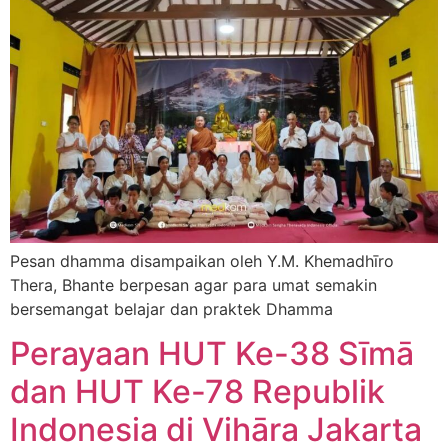
Pesan dhamma disampaikan oleh Y.M. Khemadhīro
Thera, Bhante berpesan agar para umat semakin
bersemangat belajar dan praktek Dhamma
Perayaan HUT Ke-38 Sīmā
dan HUT Ke-78 Republik
Indonesia di Vihāra Jakarta