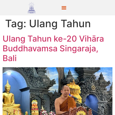
Tag:
Ulang Tahun
Ulang Tahun ke-20 Vihāra
Buddhavamsa Singaraja,
Bali