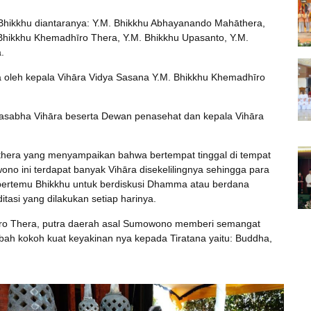
 Bhikkhu diantaranya: Y.M. Bhikkhu Abhayanando Mahāthera,
Bhikkhu Khemadhīro Thera, Y.M. Bhikkhu Upasanto, Y.M.
.
a oleh kepala Vihāra Vidya Sasana Y.M. Bhikkhu Khemadhīro
asabha Vihāra beserta Dewan penasehat dan kepala Vihāra
era yang menyampaikan bahwa bertempat tinggal di tempat
no ini terdapat banyak Vihāra disekelilingnya sehingga para
, bertemu Bhikkhu untuk berdiskusi Dhamma atau berdana
asi yang dilakukan setiap harinya.
ro Thera, putra daerah asal Sumowono memberi semangat
h kokoh kuat keyakinan nya kepada Tiratana yaitu: Buddha,