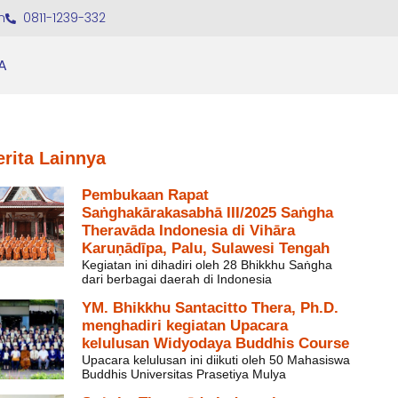
m
0811-1239-332
A
erita Lainnya
Pembukaan Rapat
Saṅghakārakasabhā III/2025 Saṅgha
Theravāda Indonesia di Vihāra
Karuṇādīpa, Palu, Sulawesi Tengah
Kegiatan ini dihadiri oleh 28 Bhikkhu Saṅgha
dari berbagai daerah di Indonesia
YM. Bhikkhu Santacitto Thera, Ph.D.
menghadiri kegiatan Upacara
kelulusan Widyodaya Buddhis Course
Upacara kelulusan ini diikuti oleh 50 Mahasiswa
Buddhis Universitas Prasetiya Mulya