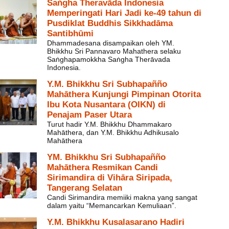
Saṅgha Theravāda Indonesia
Memperingati Hari Jadi ke-49 tahun di
Pusdiklat Buddhis Sikkhadāma
Santibhūmi
Dhammadesana disampaikan oleh YM.
Bhikkhu Sri Pannavaro Mahathera selaku
Saṅghapamokkha Saṅgha Therāvada
Indonesia.
Y.M. Bhikkhu Sri Subhapañño
Mahāthera Kunjungi Pimpinan Otorita
Ibu Kota Nusantara (OIKN) di
Penajam Paser Utara
Turut hadir Y.M. Bhikkhu Dhammakaro
Mahāthera, dan Y.M. Bhikkhu Adhikusalo
Mahāthera
YM. Bhikkhu Sri Subhapañño
Mahāthera Resmikan Candi
Sirimandira di Vihāra Siripada,
Tangerang Selatan
Candi Sirimandira memiiki makna yang sangat
dalam yaitu “Memancarkan Kemuliaan”.
Y.M. Bhikkhu Kusalasarano Hadiri