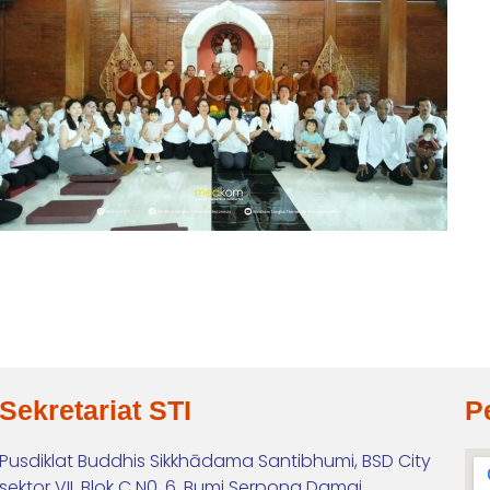
Sekretariat STI
P
Pusdiklat Buddhis Sikkhādama Santibhumi, BSD City
sektor VII, Blok C N0. 6, Bumi Serpong Damai,