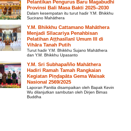
Pelantikan Pengurus Baru Magabudhi
Provinsi Bali Masa Bakti 2025–2030
Dalam kesempatan itu turut hadir Y.M. Bhikkhu
Sucirano Mahāthera
Y.M. Bhikkhu Cattamano Mahāthera
Menjadi Sīlacariya Penahbisan
Pelatihan Aṭṭhasīlanī Umum III di
Vihāra Tanah Putih
Turut hadir Y.M. Bhikkhu Sujano Mahāthera
dan Y.M. Bhikkhu Upasanto
Y.M. Sri Subhapañño Mahāthera
Hadiri Ramah Tamah Rangkaian
Kegiatan Piṇḍapāta Gema Waisak
Nasional 2569/2025
Laporan Panitia disampaikan oleh Bapak Kevin
Wu dilanjutkan sambutan oleh Dirjen Bimas
Buddha