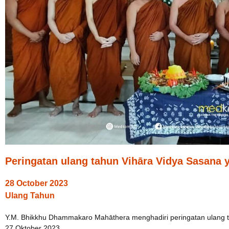
Peringatan ulang tahun Vihāra Vidya Sasana 
28 October 2023
Ulang Tahun
Y.M. Bhikkhu Dhammakaro Mahāthera menghadiri peringatan ulang t
27 Oktober 2023.