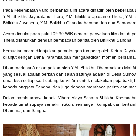
Pada kesempatan yang berbahagia ini acara dihadiri oleh beberapa
Y.M. Bhikkhu Jayaratano Thera, Y.M. Bhikkhu Upasamo Thera, Y.M. 
Bhikkhu Jayaseno, Y.M. Bhikkhu Chandadhammo dan dua Sāmaṇera
Acara dimulai pada pukul 09.30 WIB dengan penyalaan lilin dan dup
Thera dilanjutkan dengan pembacaan paritta oleh Bhikkhu Saṅgha.
Kemudian acara dilanjutkan pemotongan tumpeng oleh Ketua Dayak
dilanjut dengan Dana Pāramitā dan mengabadikan momen bersama.
Dhammadesanā disampaikan oleh Y.M. Bhikkhu Dhammakaro Mahāth
yang sesuai adalah berkah dan salah satunya adalah di Desa Sumowo
umat bisa setiap saat datang ke Vihāra untuk melakukan puja bakti
kepada anggota Saṅgha, dan juga dengan membaca paritta dan medit
Dalam sambutannya kepala Vihāra Vidya Sasana Bhikkhu Khemadhī
kepada umat supaya semakin rukun, semangat, kompak dan bertamba
Dhamma, dan Saṅgha