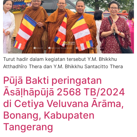
Turut hadir dalam kegiatan tersebut Y.M. Bhikkhu
Atthadhīro Thera dan Y.M. Bhikkhu Santacitto Thera
Pūjā Bakti peringatan
Āsāḷhāpūjā 2568 TB/2024
di Cetiya Veluvana Ārāma,
Bonang, Kabupaten
Tangerang