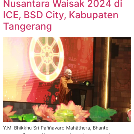
Nusantara Waisak 2024 di
ICE, BSD City, Kabupaten
Tangerang
Y.M. Bhikkhu Sri Paññavaro Mahāthera, Bhante