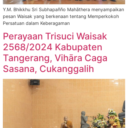
Y.M. Bhikkhu Sri Subhapañño Mahāthera menyampaikan
pesan Waisak yang berkenaan tentang Memperkokoh
Persatuan dalam Keberagaman
Perayaan Trisuci Waisak
2568/2024 Kabupaten
Tangerang, Vihāra Caga
Sasana, Cukanggalih