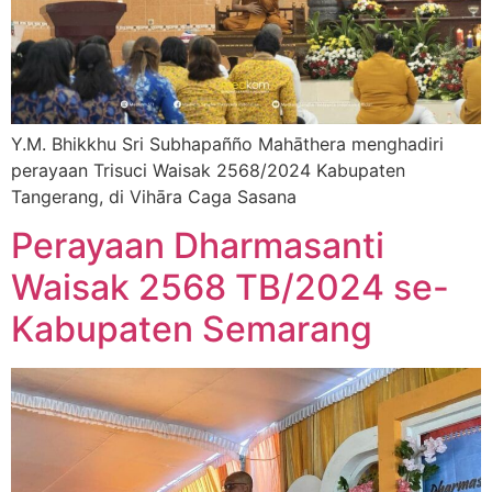
Y.M. Bhikkhu Sri Subhapañño Mahāthera menghadiri
perayaan Trisuci Waisak 2568/2024 Kabupaten
Tangerang, di Vihāra Caga Sasana
Perayaan Dharmasanti
Waisak 2568 TB/2024 se-
Kabupaten Semarang