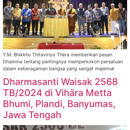
Y.M. Bhikkhu Ṭhitaviriyo Thera memberikan pesan
Dhamma tentang pentingnya memperkokoh persatuan
dalam keberagaman bangsa yang sangat majemuk
Dharmasanti Waisak 2568
TB/2024 di Vihāra Metta
Bhumi, Plandi, Banyumas,
Jawa Tengah