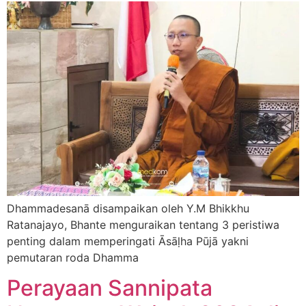
Dhammadesanā disampaikan oleh Y.M Bhikkhu
Ratanajayo, Bhante menguraikan tentang 3 peristiwa
penting dalam memperingati Āsāḷha Pūjā yakni
pemutaran roda Dhamma
Perayaan Sannipata