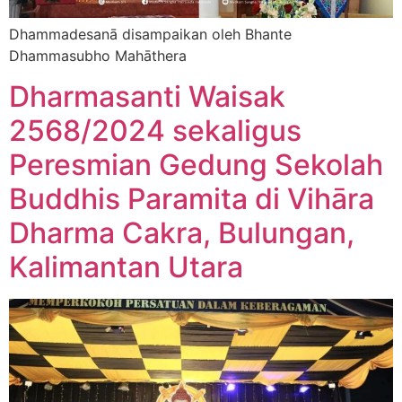
Dhammadesanā disampaikan oleh Bhante
Dhammasubho Mahāthera
Dharmasanti Waisak
2568/2024 sekaligus
Peresmian Gedung Sekolah
Buddhis Paramita di Vihāra
Dharma Cakra, Bulungan,
Kalimantan Utara