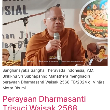
Saṅghanāyaka Saṅgha Theravāda Indonesia, Y.M.
Bhikkhu Sri Subhapañño Mahāthera menghadiri
perayaan Dharmasanti Waisak 2568 TB/2024 di Vihāra
Metta Bhumi
Perayaan Dharmasanti
Trisuci Waisak 2568