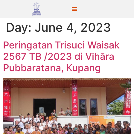
Day:
June 4, 2023
Peringatan Trisuci Waisak
2567 TB /2023 di Vihāra
Pubbaratana, Kupang