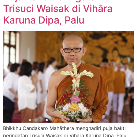
Trisuci Waisak di Vihāra
Karuna Dipa, Palu
Bhikkhu Candakaro Mahāthera menghadiri puja bakti
peringatan Trisuci Waisak di Vihāra Karuna Dipa, Palu,