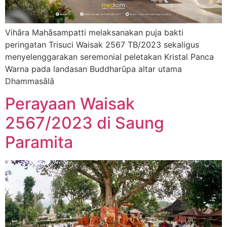
Vihāra Mahāsampatti melaksanakan puja bakti
peringatan Trisuci Waisak 2567 TB/2023 sekaligus
menyelenggarakan seremonial peletakan Kristal Panca
Warna pada landasan Buddharūpa altar utama
Dhammasālā
Perayaan Waisak
2567/2023 di Saung
Paramita