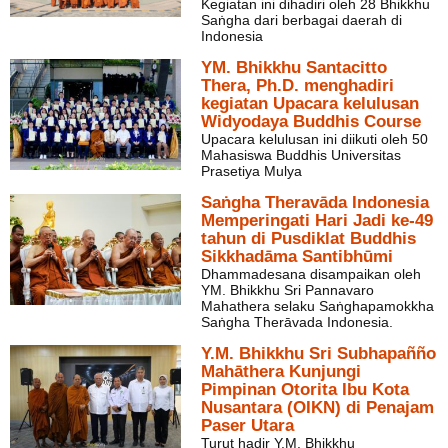
Kegiatan ini dihadiri oleh 28 Bhikkhu
Saṅgha dari berbagai daerah di
Indonesia
YM. Bhikkhu Santacitto
Thera, Ph.D. menghadiri
kegiatan Upacara kelulusan
Widyodaya Buddhis Course
Upacara kelulusan ini diikuti oleh 50
Mahasiswa Buddhis Universitas
Prasetiya Mulya
Saṅgha Theravāda Indonesia
Memperingati Hari Jadi ke-49
tahun di Pusdiklat Buddhis
Sikkhadāma Santibhūmi
Dhammadesana disampaikan oleh
YM. Bhikkhu Sri Pannavaro
Mahathera selaku Saṅghapamokkha
Saṅgha Therāvada Indonesia.
Y.M. Bhikkhu Sri Subhapañño
Mahāthera Kunjungi
Pimpinan Otorita Ibu Kota
Nusantara (OIKN) di Penajam
Paser Utara
Turut hadir Y.M. Bhikkhu