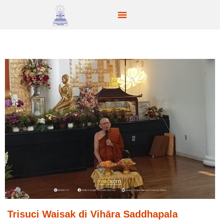
Trisuci Waisak di Vihāra Saddhapala