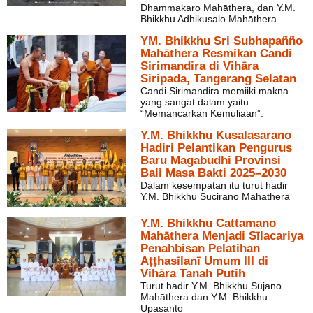
Dhammakaro Mahāthera, dan Y.M.
Bhikkhu Adhikusalo Mahāthera
YM. Bhikkhu Sri Subhapañño
Mahāthera Resmikan Candi
Sirimandira di Vihāra
Siripada, Tangerang Selatan
Candi Sirimandira memiiki makna
yang sangat dalam yaitu
“Memancarkan Kemuliaan”.
Y.M. Bhikkhu Kusalasarano
Hadiri Pelantikan Pengurus
Baru Magabudhi Provinsi
Bali Masa Bakti 2025–2030
Dalam kesempatan itu turut hadir
Y.M. Bhikkhu Sucirano Mahāthera
Y.M. Bhikkhu Cattamano
Mahāthera Menjadi Sīlacariya
Penahbisan Pelatihan
Aṭṭhasīlanī Umum III di
Vihāra Tanah Putih
Turut hadir Y.M. Bhikkhu Sujano
Mahāthera dan Y.M. Bhikkhu
Upasanto