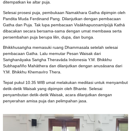
ditempatkan ke altar puja.
Selesai prosesi puja, pembukaan Namakhara Gatha dipimpin oleh
Pandita Muda Ferdinand Pang. Dilanjutkan dengan pembacaan
Gatha dan Puja. Tak lupa pembacaan Visākhapuṇṇamīpūjā Kathā
dibacakan secara bersama-sama dengan umat membawa serta
persembahan puja berupa lilin, dupa, dan bunga.
Bhikkhusaṅgha memasuki ruang Dhammasala setelah selesai
pembacaan Gatha. Lalu memutar Pesan Waisak dari
Saṅghanāyaka Saṅgha Theravāda Indonesia Y.M. Bhikkhu
Subhapañño Mahāthera dan dilanjutkan dengan anusāsana dari
Y.M. Bhikkhu Khemavīro Thera.
Tepat pukul 10.35 WIB umat melakukan meditasi untuk menyambut
detik-detik Waisak yang dipimpin oleh Bhante. Selesai
penyambutan detik-detik Waisak, acara dilanjutkan dengan
penyerahan amisa puja dan pelimpahan jasa.