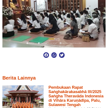
Berita Lainnya
Pembukaan Rapat
Saṅghakārakasabhā III/2025
Saṅgha Theravāda Indonesia
di Vihāra Karuṇādīpa, Palu,
Sulawesi Tengah