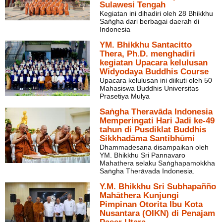
Sulawesi Tengah
Kegiatan ini dihadiri oleh 28 Bhikkhu
Saṅgha dari berbagai daerah di
Indonesia
YM. Bhikkhu Santacitto
Thera, Ph.D. menghadiri
kegiatan Upacara kelulusan
Widyodaya Buddhis Course
Upacara kelulusan ini diikuti oleh 50
Mahasiswa Buddhis Universitas
Prasetiya Mulya
Saṅgha Theravāda Indonesia
Memperingati Hari Jadi ke-49
tahun di Pusdiklat Buddhis
Sikkhadāma Santibhūmi
Dhammadesana disampaikan oleh
YM. Bhikkhu Sri Pannavaro
Mahathera selaku Saṅghapamokkha
Saṅgha Therāvada Indonesia.
Y.M. Bhikkhu Sri Subhapañño
Mahāthera Kunjungi
Pimpinan Otorita Ibu Kota
Nusantara (OIKN) di Penajam