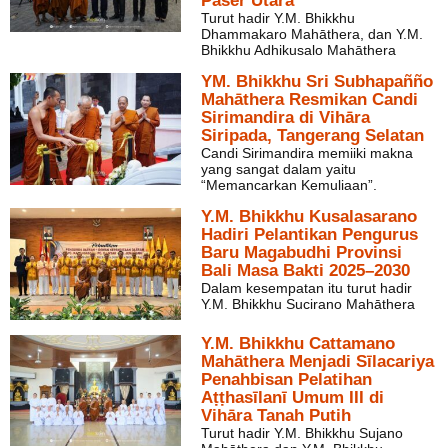
Paser Utara
Turut hadir Y.M. Bhikkhu
Dhammakaro Mahāthera, dan Y.M.
Bhikkhu Adhikusalo Mahāthera
YM. Bhikkhu Sri Subhapañño
Mahāthera Resmikan Candi
Sirimandira di Vihāra
Siripada, Tangerang Selatan
Candi Sirimandira memiiki makna
yang sangat dalam yaitu
“Memancarkan Kemuliaan”.
Y.M. Bhikkhu Kusalasarano
Hadiri Pelantikan Pengurus
Baru Magabudhi Provinsi
Bali Masa Bakti 2025–2030
Dalam kesempatan itu turut hadir
Y.M. Bhikkhu Sucirano Mahāthera
Y.M. Bhikkhu Cattamano
Mahāthera Menjadi Sīlacariya
Penahbisan Pelatihan
Aṭṭhasīlanī Umum III di
Vihāra Tanah Putih
Turut hadir Y.M. Bhikkhu Sujano