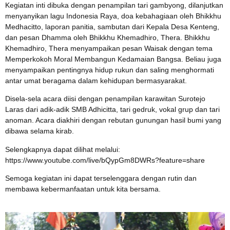
Kegiatan inti dibuka dengan penampilan tari gambyong, dilanjutkan
menyanyikan lagu Indonesia Raya, doa kebahagiaan oleh Bhikkhu
Medhacitto, laporan panitia, sambutan dari Kepala Desa Kenteng,
dan pesan Dhamma oleh Bhikkhu Khemadhiro, Thera. Bhikkhu
Khemadhiro, Thera menyampaikan pesan Waisak dengan tema
Memperkokoh Moral Membangun Kedamaian Bangsa. Beliau juga
menyampaikan pentingnya hidup rukun dan saling menghormati
antar umat beragama dalam kehidupan bermasyarakat.
Disela-sela acara diisi dengan penampilan karawitan Surotejo
Laras dari adik-adik SMB Adhicitta, tari gedruk, vokal grup dan tari
anoman. Acara diakhiri dengan rebutan gunungan hasil bumi yang
dibawa selama kirab.
Selengkapnya dapat dilihat melalui:
https://www.youtube.com/live/bQypGm8DWRs?feature=share
Semoga kegiatan ini dapat terselenggara dengan rutin dan
membawa kebermanfaatan untuk kita bersama.