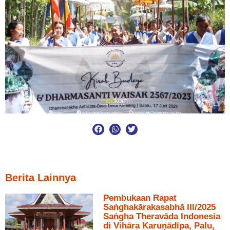
Berita Lainnya
Pembukaan Rapat
Saṅghakārakasabhā III/2025
Saṅgha Theravāda Indonesia
di Vihāra Karuṇādīpa, Palu,