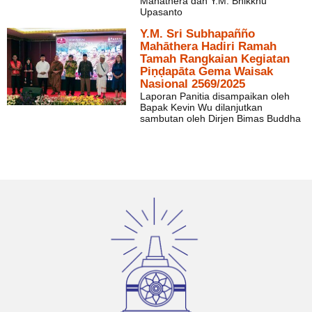
Mahāthera dan Y.M. Bhikkhu
Upasanto
Y.M. Sri Subhapañño
Mahāthera Hadiri Ramah
Tamah Rangkaian Kegiatan
Piṇḍapāta Gema Waisak
Nasional 2569/2025
Laporan Panitia disampaikan oleh
Bapak Kevin Wu dilanjutkan
sambutan oleh Dirjen Bimas Buddha