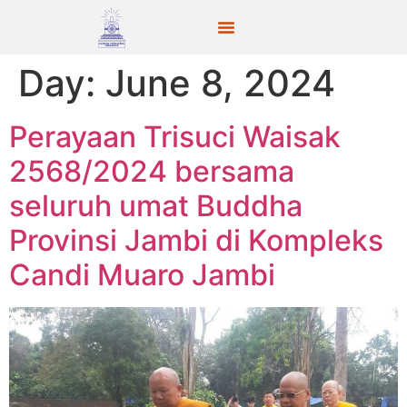
Day:
June 8, 2024
Perayaan Trisuci Waisak
2568/2024 bersama
seluruh umat Buddha
Provinsi Jambi di Kompleks
Candi Muaro Jambi